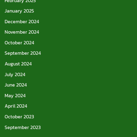
February 2025
January 2025
December 2024
November 2024
October 2024
September 2024
August 2024
July 2024
June 2024
May 2024
April 2024
October 2023
September 2023