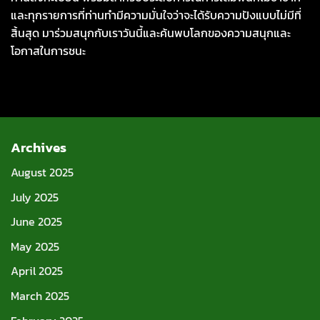
และทุกรายการที่ท่านทำมีความมั่นใจว่าจะได้รับความปังแบบไม่มีที่
สิ้นสุด มาร่วมสนุกกับเราวันนี้และค้นพบโลกของความสนุกและ
โอกาสในการชนะ
Archives
August 2025
July 2025
June 2025
May 2025
April 2025
March 2025