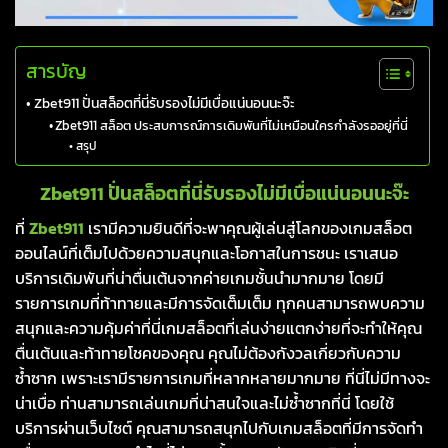
สารบัญ
Zbet911 ปั่นสล็อตที่นี่รับรองไม่มีเบื่อแน่นอนนะจ๊ะ
Zbet911 สล็อต ประสบการณ์การเดิมพันที่ไม่เหมือนใครกำลังรออยู่ที่นี่
สรุป
Zbet911
ปั่นสล็อตที่นี่รับรองไม่มีเบื่อแน่นอนนะจ๊ะ
ที่
Zbet911
เรามีความยินดีที่จะพาคุณผู้เล่นสู่โลกของเกมสล็อต
ออนไลน์ที่เต็มไปด้วยความสนุกและโอกาสในการชนะ เราเสนอ
บริการเดิมพันที่น่าตื่นเต้นจากค่ายเกมชั้นนำมากมาย โดยมี
รายการเกมที่ท้าทายและมีการจัดเต็มเต็ม ทุกคนสามารถพบความ
สนุกและความคุ้มค่าที่นี่เกมสล็อตที่เล่นง่ายแตกง่ายที่จะทำให้คุณ
ตื่นเต้นและท้าทายโชคของคุณ คุณไม่ต้องกังวลเกี่ยวกับความ
ซ้ำซาก เพราะเรามีรายการเกมที่หลากหลายมากมาย ที่นี่ไม่มีทางจะ
น่าเบื่อ ท่านสามารถเล่นเกมที่น่าสนใจและไม่ซ้ำซากที่นี่ โดยใช้
บริการผ่านเว็บไซต์ คุณสามารถสนุกไปกับเกมสล็อตที่มีการจัดทำ