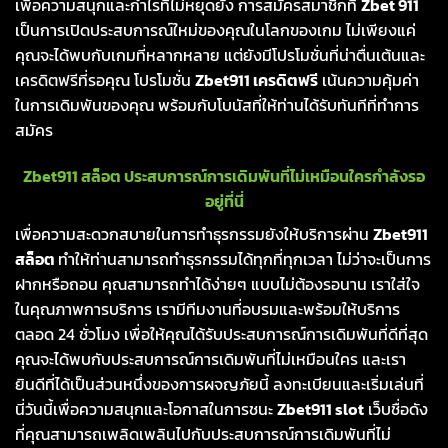
เพื่อความสนุกและกำไรที่ไม่หยุดยั้ง การสมัครสมาชิกที่
Zbet 911
เป็นการเปิดประสบการณ์ใหม่ของคุณในโลกของเกม ไม่เพียงแค่
คุณจะได้พบกับเกมที่หลากหลาย แต่ยังมีโปรโมชั่นที่น่าตื่นเต้นและ
เครดิตฟรีที่รอคุณ โปรโมชั่น
Zbet911
เครดิตฟรี
เน้นความคุ้มค่า
ในการเดิมพันของคุณ พร้อมกับโบนัสที่ให้ท่านได้รับทันทีที่ทำการ
สมัคร
Zbet911 สล็อต ประสบการณ์การเดิมพันที่ไม่เหมือนใครกำลังรอ
อยู่ที่นี่
เพื่อความสะดวกสบายในการทำธุรกรรมยังให้บริการผ่าน
Zbet911
สล็อต
ทำให้ท่านสามารถทำธุรกรรมได้ทุกที่ทุกเวลา ไม่ว่าจะเป็นการ
ฝากหรือถอน คุณสามารถทำได้ง่ายๆ แบบไม่ต้องรอนาน เราใส่ใจ
ในคุณภาพการบริการ เรามีทีมงานที่อบรมและพร้อมให้บริการ
ตลอด 24 ชั่วโมง เพื่อให้คุณได้รับประสบการณ์การเดิมพันที่ดีที่สุด
คุณจะได้พบกับประสบการณ์การเดิมพันที่ไม่เหมือนใคร และเรา
ยินดีที่ได้เป็นส่วนหนึ่งของการผจญภัยนี้ ลงทะเบียนและเริ่มเล่นที่
นี่วันนี้เพื่อความสนุกและโอกาสในการชนะ
Zbet911 slot
เว็บชื่อดัง
ที่คุณสามารถเพลิดเพลินไปกับประสบการณ์การเดิมพันที่ไม่