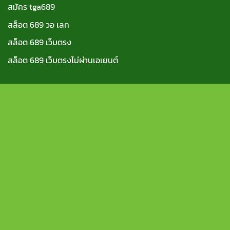
สมัคร tga689
สล็อต 689 วอ เลท
สล็อต 689 เว็บตรง
สล็อต 689 เว็บตรงไม่ผ่านเอเยนต์
https://tga689z.com
https://tga689z.co
https://tga689z.xyz
https://rico689.com
https://g2g-cash.org
https://g2g-cash.co
https://pg15k.bet
https://pg15k.me
https://pg15k.xyz
https://pg15k.co
https://pg15k.net
https://pgbet15k.com
https://pg15k.bet
https://pg15k.me
https://pg15k.xyz
https://pg15k.co
https://tga1168.com/
https://tgabet.xyz/
http://tga789.com/
https://tga1168.net/
https://tga1168.top/
https://tga1168.life/
https://678xbet.net/
https://678xbet.co
https://ans-allstars.com/
https://rico168.net/
https://rico168.com/
https://one5bet.net/
https://one5bet.co/
https://tga199.com/
https://reborn789.net/
https://true-walletslot.net
https://reborn789.me/
https://jazz55.net/