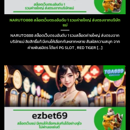
NARUTO888 สล็อตเว็บตรงอันดับ 1 รวมค่ายใหญ่ ส่งตรงจากบริษัท
แม่
NARUTO888 สล็อตเว็บตรงอันดับ 1 รวมสล็อตค่ายใหญ่ ส่งตรงจาก
บริษัทแม่ ลิขสิทธิ์แท้ มีเกมให้เลือกกันหลากหลาย สัมผัสความสนุก จาก
ค่ายพันธมิตร ได้แก่ PG SLOT , RED TIGER [...]