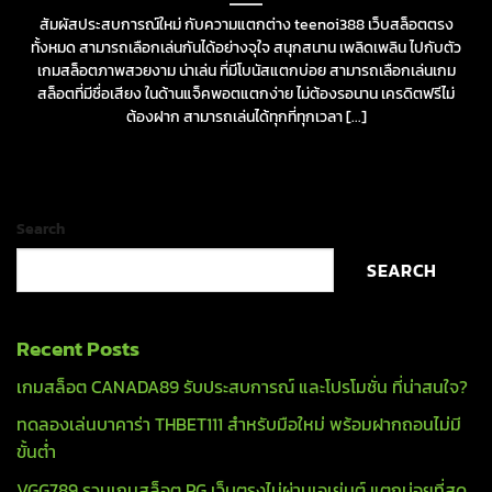
สัมผัสประสบการณ์ใหม่ กับความแตกต่าง teenoi388 เว็บสล็อตตรง
ทั้งหมด สามารถเลือกเล่นกันได้อย่างจุใจ สนุกสนาน เพลิดเพลิน ไปกับตัว
เกมสล็อตภาพสวยงาม น่าเล่น ที่มีโบนัสแตกบ่อย สามารถเลือกเล่นเกม
สล็อตที่มีชื่อเสียง ในด้านแจ็คพอตแตกง่าย ไม่ต้องรอนาน เครดิตฟรีไม่
ต้องฝาก สามารถเล่นได้ทุกที่ทุกเวลา [...]
Search
SEARCH
Recent Posts
เกมสล็อต CANADA89 รับประสบการณ์ และโปรโมชั่น ที่น่าสนใจ?
ทดลองเล่นบาคาร่า THBET111 สำหรับมือใหม่ พร้อมฝากถอนไม่มี
ขั้นต่ำ
VGG789 รวมเกมสล็อต PG เว็บตรงไม่ผ่านเอเย่นต์ แตกบ่อยที่สุด