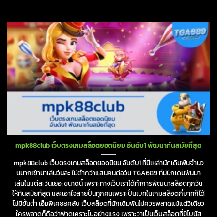
mpk88club เว็บตรงเกมสล็อตยอดนิยม อันดับ1 พัฒนาทันสมัยที่สุด
mpk88club เว็บตรงเกมสล็อตยอดนิยม อันดับ1 ที่มีเหล่านักเดิมพันจำนว
นมากเข้ามาเล่นวันละ ไม่ต่ำกว่าแสนคนต่อวัน TGA689 ที่มีนักเดิมพันมา
เล่นในแต่ละวันเยอะขนาดนี้ เพราะทางเว็บเราได้ทำการพัฒนาสล็อตทุกวัน
ให้ทันสมัยที่สุด และเอาใจสายปั่นทุกคนเพราะปั่นเบทในเกมสล็อตกี่บาทก็ได้
ไม่มีขั้นต่ำ เอ็มพีเค88คลับ เว็บสล็อตที่นักเดิมพันไม่ควรพลาดแม้แต่วิเดียว
ใครพลาดก็ถือว่าฟาดเคราะไปอย่างแรง เพราะว่าเป็นเว็บสล็อตที่มีโบนัส