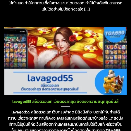
ไม่กำหนด ทำให้ทุกท่านเชื่อใจทางเรามาโดยตลอด ทำให้นักเดิมพันสามารถ
เล่นได้อย่างไม่มีข้อกังวลใจ [...]
lavagod55 สล็อตวอเลท เว็บตรงล่าสุด ส่งตรงความสนุกสุดมันส์
lavagod55 สล็อตวอเลท เว็บตรงล่าสุด มีสิ่งนึงที่จะบอกให้กับท่านได้
ทราบ เชื่อว่าหลายๆ ท่านก็คงจะเคยเล่นเกมสล็อตกันมาบ้างแล้ว แต่สิ่งนึง
ที่ท่านไม่รู้นั่นก็คือเว็บสล็อตที่ท่านเคยเล่นมานั่นอาจไม่ใช่เว็บแท้ หรือว่าเป็น
เว็บเอเย่นต์นั่นเองถ้าถามว่าต้องดูยังไงก็คงต้องให้เข้ามาดูที่ TGA689