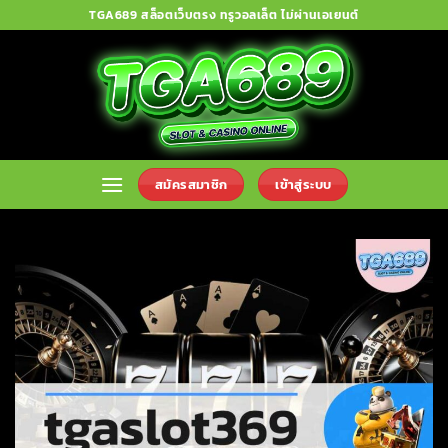
Skip
TGA689 สล็อตเว็บตรง ทรูวอลเล็ต ไม่ผ่านเอเยนต์
to
content
สมัครสมาชิก
เข้าสู่ระบบ