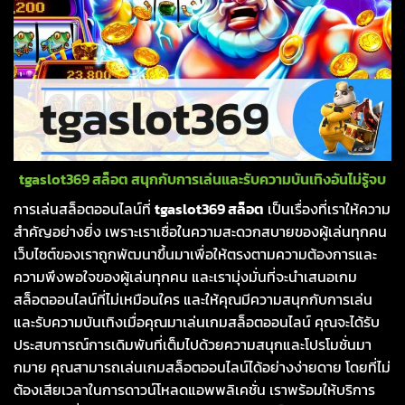
tgaslot369 สล็อต สนุกกับการเล่นและรับความบันเทิงอันไม่รู้จบ
การเล่นสล็อตออนไลน์ที่
tgaslot369
สล็อต
เป็นเรื่องที่เราให้ความ
สำคัญอย่างยิ่ง เพราะเราเชื่อในความสะดวกสบายของผู้เล่นทุกคน
เว็บไซต์ของเราถูกพัฒนาขึ้นมาเพื่อให้ตรงตามความต้องการและ
ความพึงพอใจของผู้เล่นทุกคน และเรามุ่งมั่นที่จะนำเสนอเกม
สล็อตออนไลน์ที่ไม่เหมือนใคร และให้คุณมีความสนุกกับการเล่น
และรับความบันเทิงเมื่อคุณมาเล่นเกมสล็อตออนไลน์ คุณจะได้รับ
ประสบการณ์การเดิมพันที่เต็มไปด้วยความสนุกและโปรโมชั่นมา
กมาย คุณสามารถเล่นเกมสล็อตออนไลน์ได้อย่างง่ายดาย โดยที่ไม่
ต้องเสียเวลาในการดาวน์โหลดแอพพลิเคชั่น เราพร้อมให้บริการ