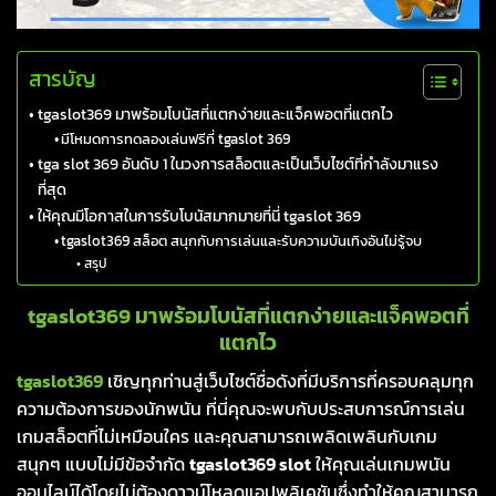
สารบัญ
tgaslot369 มาพร้อมโบนัสที่แตกง่ายและแจ็คพอตที่แตกไว
มีโหมดการทดลองเล่นฟรีที่ tgaslot 369
tga slot 369 อันดับ 1 ในวงการสล็อตและเป็นเว็บไซต์ที่กำลังมาแรง
ที่สุด
ให้คุณมีโอกาสในการรับโบนัสมากมายที่นี่ tgaslot 369
tgaslot369 สล็อต สนุกกับการเล่นและรับความบันเทิงอันไม่รู้จบ
สรุป
tgaslot369 มาพร้อมโบนัสที่แตกง่ายและแจ็คพอตที่
แตกไว
tgaslot369
เชิญทุกท่านสู่เว็บไซต์ชื่อดังที่มีบริการที่ครอบคลุมทุก
ความต้องการของนักพนัน ที่นี่คุณจะพบกับประสบการณ์การเล่น
เกมสล็อตที่ไม่เหมือนใคร และคุณสามารถเพลิดเพลินกับเกม
สนุกๆ แบบไม่มีข้อจำกัด
tgaslot369 slot
ให้คุณเล่นเกมพนัน
ออนไลน์ได้โดยไม่ต้องดาวน์โหลดแอปพลิเคชันซึ่งทำให้คุณสามารถ