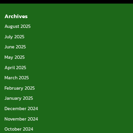
Archives
August 2025
July 2025
June 2025
May 2025
April 2025
March 2025
February 2025
January 2025
December 2024
November 2024
October 2024