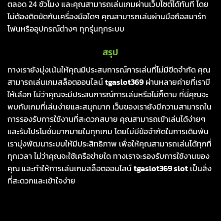
ตลอด 24 ชั่วโมง และคุณสามารถเล่นเกมผ่านเว็บไซต์ได้ทันที โดย
ไม่ต้องติดขัดกับเครื่องมือใดๆ คุณสามารถเล่นผ่านมือถือสมาร์ท
โฟนหรืออุปกรณ์ต่างๆ ทุกรุ่นทุกระบบ
สรุป
ทางเรายังมุ่งเน้นให้คุณมีประสบการณ์การเล่นที่ไม่มีขีดจำกัด คุณ
สามารถเล่นเกมสล็อตออนไลน์
tgaslot369
ผ่านหลายค่ายที่เรามี
ให้เลือก ไม่ว่าคุณจะมีประสบการณ์การเล่นหรือไม่ก็ตาม ที่นี่คุณจะ
พบกับเกมที่เล่นง่ายและสนุกมาก เว็บของเรายังมีความสามารถใน
การรองรับการใช้งานที่สะดวกสบาย คุณสามารถเข้าเล่นได้ง่ายๆ
และรับโปรโมชั่นมากมายในทุกเกม โดยไม่มีข้อจำกัดในการเดิมพัน
เรามุ่งพัฒนาระบบให้มีประสิทธิภาพ เพื่อให้คุณสามารถเล่นได้ทุกที่
ทุกเวลา ไม่ว่าคุณจะใช้เครือข่ายใด ทางเราจะรองรับการใช้งานของ
คุณ และทำให้การเล่นเกมสล็อตออนไลน์
tgaslot369 slot
เป็นสิ่ง
ที่สะดวกและเข้าใจง่าย