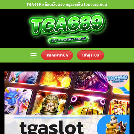
Skip
TGA689 สล็อตเว็บตรง ทรูวอลเล็ต ไม่ผ่านเอเยนต์
to
content
สมัครสมาชิก
เข้าสู่ระบบ