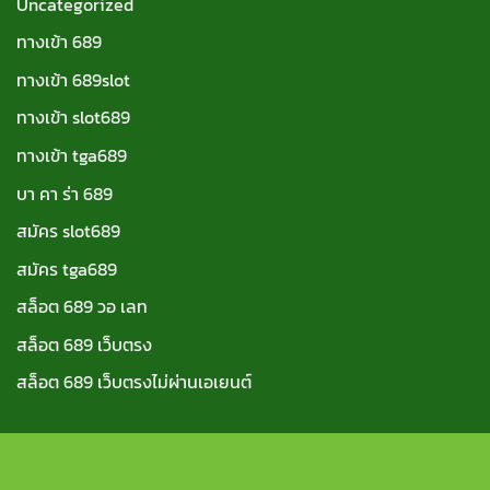
Uncategorized
ทางเข้า 689
ทางเข้า 689slot
ทางเข้า slot689
ทางเข้า tga689
บา คา ร่า 689
สมัคร slot689
สมัคร tga689
สล็อต 689 วอ เลท
สล็อต 689 เว็บตรง
สล็อต 689 เว็บตรงไม่ผ่านเอเยนต์
https://tga689z.com
https://tga689z.co
https://tga689z.xyz
https://rico689.com
https://g2g-cash.org
https://g2g-cash.co