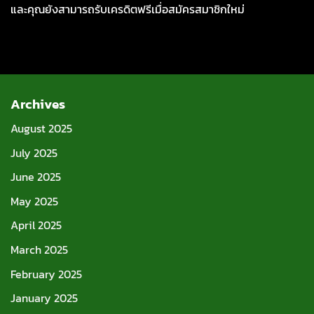
และคุณยังสามารถรับเครดิตฟรีเมื่อสมัครสมาชิกใหม่
Archives
August 2025
July 2025
June 2025
May 2025
April 2025
March 2025
February 2025
January 2025