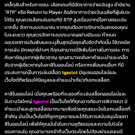
เคล็ดลับสำหรับการชนะ เลือกเกมที่มีอัตราการจ่ายเงินสูง คำนิยาม
“RTP” หรือ Return to Player คืออัตราการจ่ายเงินเฉลี่ยที่ผู้เล่นจะ
ได้รับ คุณควรเลือกเล่นเกมที่มี RTP สูงเนื่องจากมีโอกาสชนะเงิน
มากขึ้น จัดการงบประมาณ หากคุณต้องการรักษาเงินสดของคุณ
ในระยะยาว คุณควรจัดการงบประมาณอย่างมีระบบ กำหนด
ขอบเขตการเดิมพันและระบุสิ้นสุดเมื่อคุณถึงขีดจำกัดนั้น ใช้เทคนิค
การเล่น มีกลยุทธ์ต่างๆ ที่คุณสามารถใช้เพิ่มโอกาสในการชนะ การ
ค้นหาข้อมูลจากผู้เชี่ยวชาญ คุณสามารถค้นหาคำแนะนำและเคล็ด
ลับจากผู้เชี่ยวชาญในคาสิโนออนไลน์ หรือจากเพื่อนคนอื่นๆ ที่มี
ประสบการณ์ในการเล่นสล็อต
tgaslot
มีชุมชนออนไลน์และ
เว็บไซต์ที่พร้อมให้ข้อมูลและคำแนะนำเกี่ยวกับเกมสล็อต
คาสิโนออนไลน์ เมื่อคุณพร้อมที่จะลองที่จะเล่นสล็อตออนไลน์และ
รับรางวัลใหญ่
tgaslot
เป็นเว็บไซต์ที่คุณอาจต้องการพิจารณา มี
คำแนะนำและสูตรสล็อตมากมายเพื่อช่วยคุณชนะเงินในเกมสล็อตที่
สำคัญ มันเป็นเว็บไซต์ที่ถูกกฎหมายและได้รับการสนับสนุนโดยคา
สิโนออนไลน์ เพื่อให้คุณมั่นใจในความยุติธรรมและความโปร่งใส
ของการเล่น คุณสามารถเข้าถึงเว็บตรงโดยไม่ต้องผ่านเอเยนต์