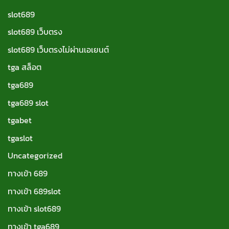
slot689
slot689 เว็บตรง
slot689 เว็บตรงไม่ผ่านเอเยนต์
tga สล็อต
tga689
tga689 slot
tgabet
tgaslot
Uncategorized
ทางเข้า 689
ทางเข้า 689slot
ทางเข้า slot689
ทางเข้า tga689