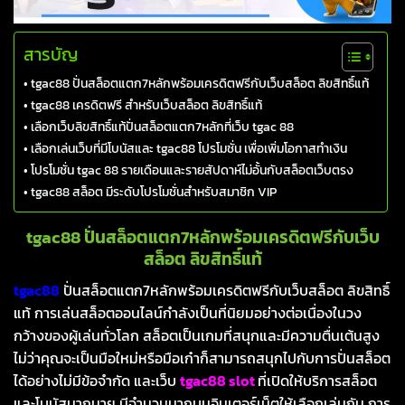
สารบัญ
tgac88 ปั่นสล็อตแตก7หลักพร้อมเครดิตฟรีกับเว็บสล็อต ลิขสิทธิ์แท้
tgac88 เครดิตฟรี สำหรับเว็บสล็อต ลิขสิทธิ์แท้
เลือกเว็บลิขสิทธิ์แท้ปั่นสล็อตแตก7หลักที่เว็บ tgac 88
เลือกเล่นเว็บที่มีโบนัสและ tgac88 โปรโมชั่น เพื่อเพิ่มโอกาสทำเงิน
โปรโมชั่น tgac 88 รายเดือนและรายสัปดาห์ไม่อั้นกับสล็อตเว็บตรง
tgac88 สล็อต มีระดับโปรโมชั่นสำหรับสมาชิก VIP
tgac88 ปั่นสล็อตแตก7หลักพร้อมเครดิตฟรีกับเว็บ
สล็อต ลิขสิทธิ์แท้
tgac88
ปั่นสล็อตแตก7หลักพร้อมเครดิตฟรีกับเว็บสล็อต ลิขสิทธิ์
แท้ การเล่นสล็อตออนไลน์กำลังเป็นที่นิยมอย่างต่อเนื่องในวง
กว้างของผู้เล่นทั่วโลก สล็อตเป็นเกมที่สนุกและมีความตื่นเต้นสูง
ไม่ว่าคุณจะเป็นมือใหม่หรือมือเก๋าก็สามารถสนุกไปกับการปั่นสล็อต
ได้อย่างไม่มีข้อจำกัด และเว็บ
tgac88 slot
ที่เปิดให้บริการสล็อต
และโบนัสมากมาย มีจำนวนมากบนอินเตอร์เน็ตให้เลือกเล่นกัน การ