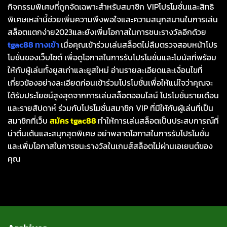
กิจกรรมพิเศษที่ถูกจัดเฉพาะสำหรับสมาชิก VIPโปรโมชั่นและสิทธิ
พิเศษเหล่านี้ช่วยเพิ่มความพึงพอใจและความสนุกสนานในการเล่น
สล็อตแตกง่าย2023และยังเพิ่มโอกาสในการชนะรางวัลอีกด้วย
tgac88 ทางเข้า
เมื่อคุณเข้าร่วมเล่นสล็อตไม่ลืมตรวจสอบหน้าโปร
โมชั่นของเว็บไซต์ เพื่อดูโอกาสในการรับโปรโมชั่นและโบนัสที่พร้อม
ให้กับผู้เล่นทั้งยูสเก่าและยูสใหม่ อ่านรายละเอียดและเงื่อนไขที่
เกี่ยวข้องอย่างละเอียดก่อนเข้าร่วมโปรโมชั่นเพื่อให้แน่ใจว่าคุณจะ
ได้รับประโยชน์สูงสุดจากการเล่นสล็อตออนไลน์ โปรโมชั่นรายเดือน
และรายสัปดาห์ ร่วมกับโปรโมชั่นสมาชิก VIP ที่มีให้กับผู้เล่นที่เป็น
สมาชิกที่เว็บ
สมัคร tgac88
ทำให้การเล่นสล็อตเป็นประสบการณ์ที่
น่าตื่นเต้นและสนุกสุดพิเศษ อย่าพลาดโอกาสในการรับโปรโมชั่น
และเพิ่มโอกาสในการชนะรางวัลในเกมส์สล็อตไม่ผ่านเอเยนต์ของ
คุณ