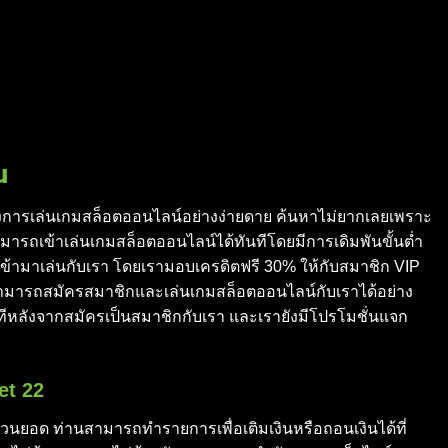
น
งการเล่นเกมสล็อตออนไลน์อย่างง่ายดาย ค้นหาไม่ยากเลยเพราะ
ณสามารถเข้าเล่นเกมสล็อตออนไลน์ได้ทันทีโดยมีการเดิมพันขั้นต่ำ
่เข้ามาเล่นกับเรา โดยเรามอบเครดิตฟรี 30% ให้กับสมาชิก VIP
ามารถสมัครสมาชิกและเล่นเกมสล็อตออนไลน์กับเราได้อย่าง
ทีหลังจากสมัครเป็นสมาชิกกับเรา และเรายังมีโปรโมชั่นแจก
et 22
นยอด ท่านสามารถทำรายการเพื่อเติมเงินหรือถอนเงินได้ที่