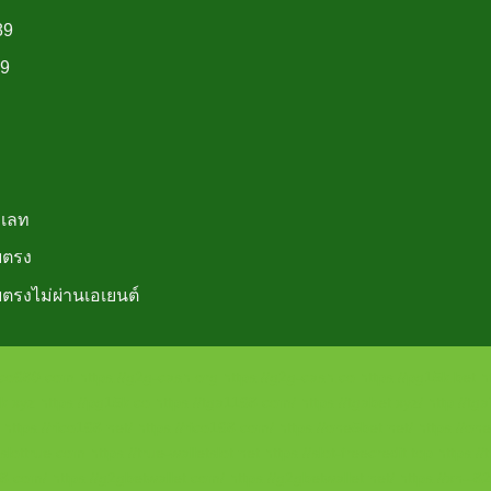
89
89
 เลท
บตรง
บตรงไม่ผ่านเอเยนต์
rico689.com
https://g2g-cash.org
https://g2g-cash.co
https://pg15k.bet
h
5k.xyz
https://pg15k.co
https://tga1168.com/
https://tgabet.xyz/
http://tg
https://rico168.net/
https://rico168.com/
https://one5bet.net/
https://on
tslottrue.com
https://true-walletslot.net
https://slot-freecredit.top
https://
88.com/
https://g2gbetwallet.com/
https://g2gbetwallet.net/
https://xn--