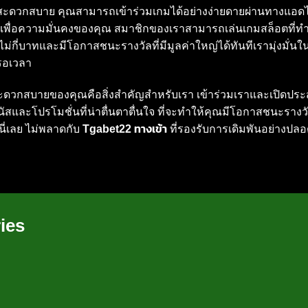
ะดวกสบาย คุณสามารถเข้าร่วมเกมได้อย่างง่ายดายผ่านทางแอดไลน์
พื่อความมั่นคงของคุณ สมาชิกของเราสามารถเล่นเกมสล็อตที่ทำรายไ
งไม่กี่บาทและมีโอกาสชนะรางวัลที่มีมูลค่าใหญ่ได้ทันทีเรามุ่งม
อรอเวลา
ะดวกสบายของคุณคือสิ่งสำคัญสำหรับเรา เข้าร่วมเราและเปิดประสบ
สและโปรโมชั่นที่น่าตื่นตาตื่นใจ ที่จะทำให้คุณมีโอกาสชนะรางว
นี่เลย ไม่พลาดกับ
Tgabet22
ทางเข้า
ที่รองรับการเดิมพันอย่างปลอด
ies