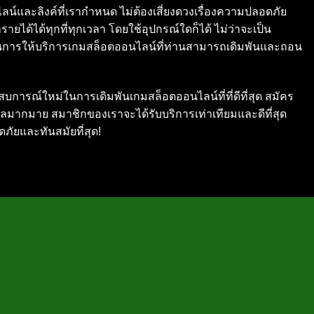
และลิงค์ที่เรากำหนด ไม่ต้องเสี่ยงดวงเรื่องความปลอดภัย
ด้ได้ทุกที่ทุกเวลา โดยใช้อุปกรณ์ใดก็ได้ ไม่ว่าจะเป็น
ั่นในการให้บริการเกมสล็อตออนไลน์ที่ท่านสามารถเดิมพันและถอน
การณ์ใหม่ในการเดิมพันเกมสล็อตออนไลน์ที่ที่ดีที่สุด สมัคร
ัลมากมาย สมาชิกของเราจะได้รับบริการเท่าเทียมและดีที่สุด
ภัยและทันสมัยที่สุด!