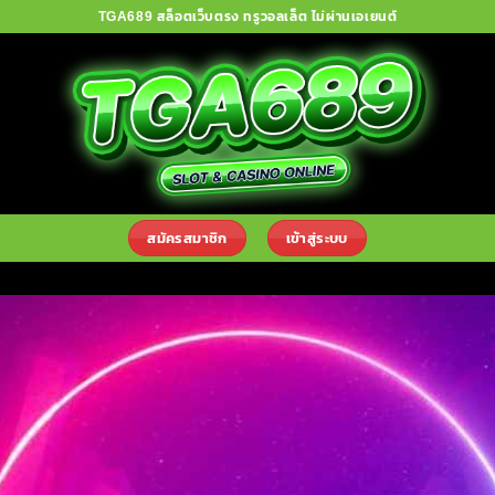
TGA689 สล็อตเว็บตรง ทรูวอลเล็ต ไม่ผ่านเอเยนต์
สมัครสมาชิก
เข้าสู่ระบบ