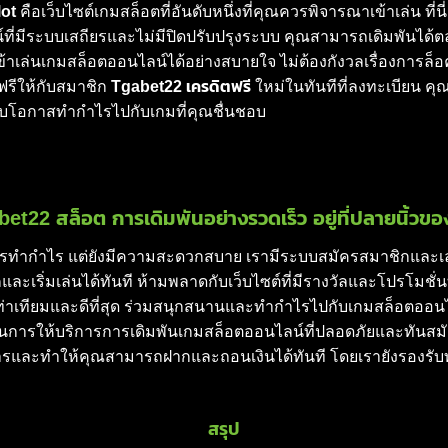
lot
คือเว็บไซต์เกมสล็อตที่อันดับหนึ่งที่คุณควรพิจารณาเข้าเล่น ที่น
์ที่มีระบบเสถียรและไม่มีปิดปรับปรุงระบบ คุณสามารถเดิมพันได้
ข้าเล่นเกมสล็อตออนไลน์ได้อย่างสบายใจ ไม่ต้องกังวลเรื่องการล็
รีให้กับสมาชิก
Tgabet22
เครดิตฟรี
ใหม่ในทันทีที่ลงทะเบียน ค
้รับโอกาสทำกำไรไปกับเกมที่คุณชื่นชอบ
et22 สล็อต การเดิมพันอย่างรวดเร็ว อยู่ที่ปลายนิ้วข
ำกำไร แต่ยังมีความสะดวกสบาย เรามีระบบสมัครสมาชิกและเล่นผ่
เริ่มเล่นได้ทันที ห้ามพลาดกับเว็บไซต์ที่มีรางวัลและโปรโมชั่น
เทียมและดีที่สุด ร่วมสนุกสนานและทำกำไรไปกับเกมสล็อตออนไลน์ที
่งมั่นในการให้บริการการเดิมพันเกมสล็อตออนไลน์ที่ปลอดภัยและทัน
คารและทำให้คุณสามารถฝากและถอนเงินได้ทันที โดยเรายังรองรั
สรุป