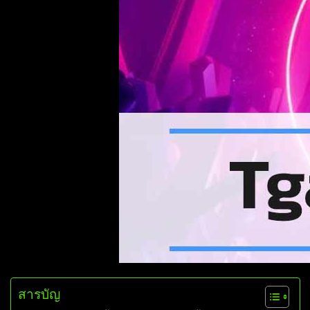
สารบัญ