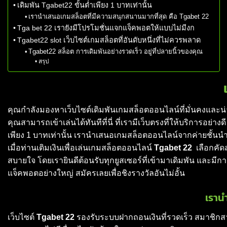
เดิมพัน Tgabet22 ขั้นต่ำเพียง 1 บาทเท่านั้น
เรานำเสนอเกมสล็อตที่มีความสนุกสนานมากที่สุด คือ Tgabet 22
Tga bet 22 เรายังมีโปรโมชั่นแจกแจ็คพอตให้แบบไม่มีงก
Tgabet22 slot เว็บไซต์เกมสล็อตที่อันดับหนึ่งที่ไม่ควรพลาด
Tgabet22 สล็อต การเดิมพันอย่างรวดเร็ว อยู่ที่ปลายนิ้วของคุณ
สรุป
คุณกำลังมองหาเว็บไซต์เดิมพันเกมสล็อตออนไลน์ที่มั่นคงและน่าส
คุณสามารถเข้าเล่นได้ทันทีที่นี่ ที่เรามีเว็บตรงที่ให้บริการอ
เพียง 1 บาทเท่านั้น เรานำเสนอเกมสล็อตออนไลน์จากค่ายชั้นนำท
เมื่อท่านเติมเงินเพื่อเล่นเกมสล็อตออนไลน์
Tgabet 22
เลือกคัด
สบายใจ โดยเรายินดีต้อนรับทุกยูสเซอร์ที่เข้ามาเดิมพัน และม
แจ็คพอตอย่างใหญ่ สมัครเลยเพื่อชิงรางวัลอันไม่อั้น
เราน
เว็บไซต์
Tgabet 22
รองรับระบบฝากถอนเงินที่รวดเร็ว สมาชิกส