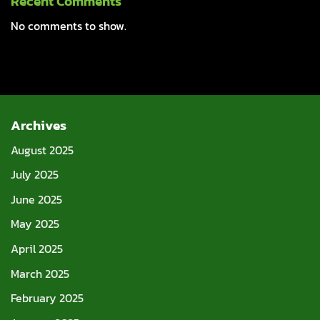
Recent Comments
No comments to show.
Archives
August 2025
July 2025
June 2025
May 2025
April 2025
March 2025
February 2025