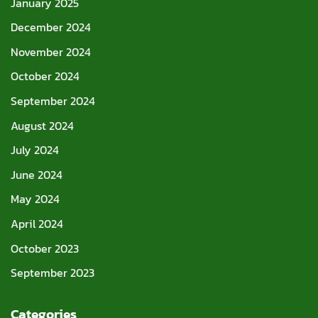
January 2025
December 2024
November 2024
October 2024
September 2024
August 2024
July 2024
June 2024
May 2024
April 2024
October 2023
September 2023
Categories