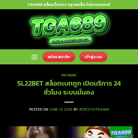
Skip
TGA689 สล็อตเว็บตรง ทรูวอลเล็ต ไม่ผ่านเอเยนต์
to
content
สมัครสมาชิก
เข้าสู่ระบบ
RICO689
SL22BET สล็อตเบทถูก เปิดบริการ 24
ชั่วโมง ระบบมั่นคง
POSTED ON
JUNE 10, 2025
BY
ZOXCOVOTGA689