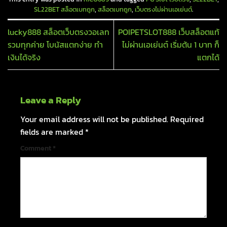
SL22BET สล็อตเบทถูก
,
สล็อตเบทถูก
,
เว็บตรงไม่ผ่านเอเย่นต์
.
lucky888 สล็อตเว็บตรงวอเลท
POIPETSLOT888 เว็บสล็อตแท้
รวมทุกค่าย โบนัสแตกง่าย ทำ
ไม่ผ่านเอเย่นต์ เริ่มต้น 1 บาท ก็
เงินได้จริง
แตกได้
Leave a Reply
Your email address will not be published.
Required
fields are marked
*
Comment
*