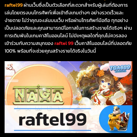
raftel99
ผ่านเว็บซึ่งเป็นตัวเลือกที่สะดวกสำหรับผู้เล่นที่ต้องการ
เล่นโดยตรงบนโทรศัพท์เพื่อเข้าถึงเกมต่างๆ อย่างรวดเร็วและ
ง่ายดาย ไม่ว่าคุณจะเล่นบนเว็บ
หรือผ่านโทรศัพท์มือถือ ทุกอย่าง
เป็นปลอดภัยและคุณสามารถมีโอกาสในการสร้างรายได้จริงๆ ผ่าน
การเดิมพันในเกมคาสิโนออนไลน์ ไม่มีเหตุผลใดที่คุณไม่ควรลอง
เข้าร่วมกับความสนุกของ
raftel 99
เว็บคาสิโนออนไลน์ที่ปลอดภัย
100%
พร้อมที่จะช่วยคุณสร้างรายได้จริงในวันนี้