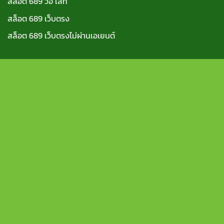
สล็อต 689 วอ เลท
สล็อต 689 เว็บตรง
สล็อต 689 เว็บตรงไม่ผ่านเอเยนต์
https://tga689z.com
https://tga689z.co
https://tga689z.xyz
https://rico689.com
https://g2g-cash.org
https://g2g-cash.co
https://pg15k.bet
https://pg15k.me
https://pg15k.xyz
https://pg15k.co
https://pg15k.net
https://pgbet15k.com
https://pg15k.bet
https://pg15k.me
https://pg15k.xyz
https://pg15k.co
https://tga1168.com/
https://tgabet.xyz/
http://tga789.com/
https://tga1168.net/
https://tga1168.top/
https://tga1168.life/
https://678xbet.net/
https://678xbet.co
https://ans-allstars.com/
https://rico168.net/
https://rico168.com/
https://one5bet.net/
https://one5bet.co/
https://tga199.com/
https://reborn789.net/
https://true-walletslot.net
https://reborn789.me/
https://jazz55.net/
https://walletslottrue.com
https://true-walletslot.net
https://slot-
freecredit.top
https://true-walletslot.com
https://jazz55.top/