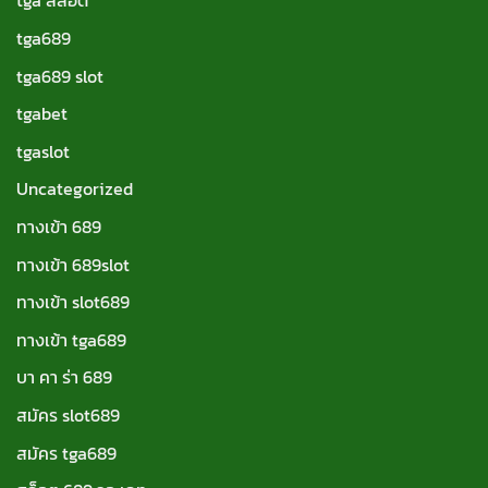
tga สล็อต
tga689
tga689 slot
tgabet
tgaslot
Uncategorized
ทางเข้า 689
ทางเข้า 689slot
ทางเข้า slot689
ทางเข้า tga689
บา คา ร่า 689
สมัคร slot689
สมัคร tga689