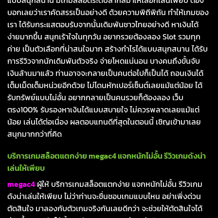
บอกเลยว่าเราคัดสรรเป็นอย่างดี ด้วยความพิถีพิถัน ทำให้เกมของ
เรา ได้รับกระแสตอบรับจากนั้นเดิมพันชาวไทยอย่างดี หาเงินได้
ง่ายมากขึ้น สนุกเร้าใจในทุกวัน อยากรวยต้องลอง Slot รวมทุก
ค่าย เป็นตัวเลือกที่น่าสนใจมาก สร้างกำไรได้แบบสนุกสนาน ได้รับ
การรีวิวจากนักเดิมพันตัวจริง จ่ายโหดแน่นอน บางคนถึงขั้นจับ
เงินล้านมาแล้ว ท่านอาจจะกลายเป็นคนต่อไปก็เป็นได้ ถอนเงินได้
เต็มเม็ดเต็มหน่วยอีกด้วย ไม่โดนหักเปอร์เซ็นต์เลยแม้แต่น้อย ได้
รับทรัพย์แบบไม่อั้น อยากกลายเป็นคนรวยก็ต้องลอง เว็บ
ตรง100% รับรองหาเงินได้แบบสบายใจ ไม่ควรพลาดเลยแม้แต่
น้อย เล่นได้ต่อเนื่อง ผลตอบแทนดีที่สุดในตอนนี้ เชิญเข้ามาเลย
สนุกมากกว่าที่คิด
บริการเกมสล็อตแตกง่าย megac4 แจกหนักไม่อั้น รีวิวเกมดังน่า
เล่นให้เพียบ
megac4
ผู้ให้ บริการเกมสล็อตแตกง่าย แจกหนักไม่อั้น รีวิวเกม
ดังน่าเล่นให้เพียบ ไม่ว่าท่านจะชื่นชอบเกมแบบไหน อย่าเพิ่งด่วน
ตัดสินใจ มาลองกับตัวเกมจริงกันเลยดีกว่า จะช่วยให้ตัดสินใจได้