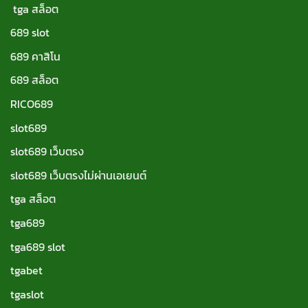
tga สล็อต
689 slot
689 คาสิโน
689 สล็อต
RICO689
slot689
slot689 เว็บตรง
slot689 เว็บตรงไม่ผ่านเอเยนต์
tga สล็อต
tga689
tga689 slot
tgabet
tgaslot