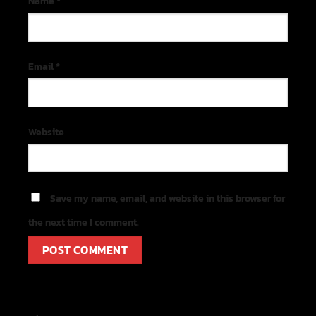
Name
*
Email
*
Website
Save my name, email, and website in this browser for
the next time I comment.