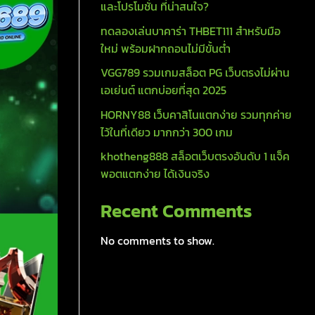
และโปรโมชั่น ที่น่าสนใจ?
ทดลองเล่นบาคาร่า THBET111 สำหรับมือ
ใหม่ พร้อมฝากถอนไม่มีขั้นต่ำ
VGG789 รวมเกมสล็อต PG เว็บตรงไม่ผ่าน
เอเย่นต์ แตกบ่อยที่สุด 2025
HORNY88 เว็บคาสิโนแตกง่าย รวมทุกค่าย
ไว้ในที่เดียว มากกว่า 300 เกม
khotheng888 สล็อตเว็บตรงอันดับ 1 แจ็ค
พอตแตกง่าย ได้เงินจริง
Recent Comments
No comments to show.