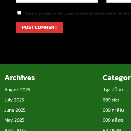
Save my name, email, and website in this browser for the
Archives
Categor
August 2025
tga สล็อต
July 2025
689 slot
June 2025
689 คาสิโน
May 2025
689 สล็อต
April 2025
RICO689