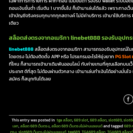
เฉพาะการทำรายการ ฝาก-ถอน ไม่มีขั้นต่ำ รองรับ wallet ระบบอัต
ถอนเงินขั้นต่ำ เริ่มต้น 1 บาทขึ้นไป ก็เข้ามาเล่นได้แล้ว เพราะทางเว
เข้าบัญชีจริงครบทุกบาททุกสตางค์ ไม่มีค่าบริการ เข้ามาใช้บริการ
เดียว
สล็อตส่งตรงจากอเมริกา linebet888 รองรับอุปกรณ์
linebet888
สล็อตส่งตรงจากอเมริกา สามารถรองรับอุปกรณ์ในการใช
โดยตรง ไม่ต้องติดตั้ง APP หรือ โปรแกรมอะไรให้ยุ่งยาก
PG Slot 
ที่ไหน ก็สามารถเข้ามาเดิมพันออนไลน์ กับค่ายเกมที่คุณเลือกบนเว
ประเทศ ดีที่สุด ไม่ต้องผ่านตัวกลาง เข้ามาเล่นทำเงินได้อย่างมั่นใจ
สมัคร ก็สนุกกันได้เลย
This entry was posted in
tga สล็อต
,
689 slot
,
689 สล็อต
,
slot689
,
slot6
เลท
,
สล็อต 689 เว็บตรง
,
สล็อต 689 เว็บตรงไม่ผ่านเอเยนต์
and tagged
689 ค
ตรง
,
slot689 เว็บตรงไม่ผ่านเอเยนต์
,
tga689
,
TGA689 สล็อต
,
TGA689 สล็อตเ