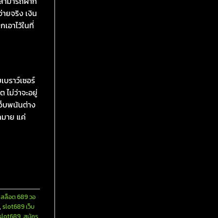
ย สามารถฝาก
่ายจริง เงิน
กเอาไว้ในที่
เบราว์เซอร์
ไม่ว่าจะอยู่
ว็บพนันต่าง
ากมาย แค่
,
สล็อต 689 วอ
,
slot689 เว็บ
slot689
,
สมัคร