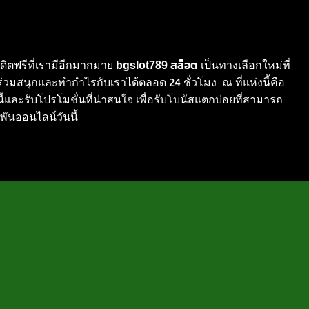
ดิตฟรีที่เรามีอีกมากมาย
เป็นทางเลือกใหม่ที่
bgslot789
สล็อต
สนุกและทำกำไรกับเราได้ตลอด 24 ชั่วโมง ณ ที่แห่งนี้คือ
นี้และรับโปรโมชั่นที่น่าสนใจ เพื่อรับโบนัสแตกบ่อยที่สามารถ
พันออนไลน์วันนี้