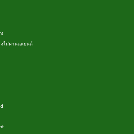
รง
รงไม่ผ่านเอเยนต์
ed
ot