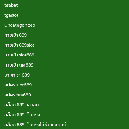
tgabet
tgaslot
Uncategorized
ทางเข้า 689
ทางเข้า 689slot
ทางเข้า slot689
ทางเข้า tga689
บา คา ร่า 689
สมัคร slot689
สมัคร tga689
สล็อต 689 วอ เลท
สล็อต 689 เว็บตรง
สล็อต 689 เว็บตรงไม่ผ่านเอเยนต์