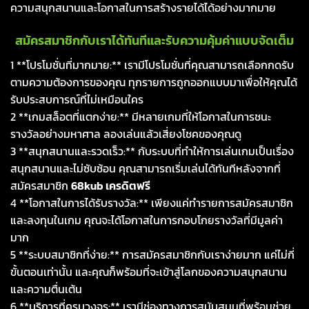
ความสนุกสนานและโอกาสในการสร้างรายได้ได้อย่างมากมาย
สมัครสมาชิกกับเราได้ทันทีและรับความคุ้มค่าแบบจัดเต็ม
1 **โปรโมชั่นที่มากมาย:** เรามีโปรโมชั่นที่คุณสามารถเลือกกดรับ
ตามความต้องการของคุณ ทุกรายการถูกออกแบบมาเพื่อให้คุณได้
รับประสบการณ์ที่ไม่เหมือนใคร
2 **เกมสล็อตที่แตกง่าย:** มีหลายเกมที่ให้โอกาสในการชนะ
รางวัลอย่างมหาศาล ลองเล่นแล้วเสี่ยงโชคของคุณดู
3 **สนุกสนานและรวดเร็ว:** กับระบบที่ทำให้การเล่นเกมเป็นเรื่อง
สนุกสนานและไม่ซับซ้อน คุณสามารถเริ่มเล่นได้ทันทีหลังจากที่
สมัครสมาชิก
68kub
เครดิตฟรี
4 **โอกาสในการได้รับรางวัล:** เพียงแค่ทำรายการสมัครสมาชิก
และลงทุนในเกม คุณจะได้โอกาสในการกอบโกยรางวัลที่มีมูลค่า
มาก
5 **ระบบสมาชิกที่ง่าย:** การสมัครสมาชิกกับเราง่ายมาก แค่ไม่กี่
ขั้นตอนเท่านั้น และคุณก็พร้อมที่จะเข้าสู่โลกของความสนุกสนาน
และความตื่นเต้น
6 **บริการที่ครบวงจร:** เรามีช่องทางการสนับสนุนที่พร้อมช่วย