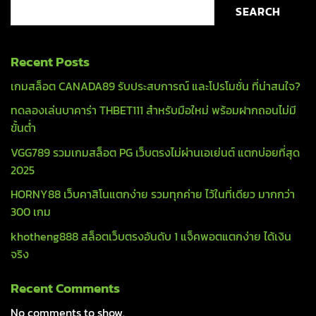
SEARCH
Recent Posts
เกมสล็อต CANADA89 รับประสบการณ์ และโปรโมชั่น ที่น่าสนใจ?
ทดลองเล่นบาคาร่า THBET111 สำหรับมือใหม่ พร้อมฝากถอนไม่มี
ขั้นต่ำ
VGG789 รวมเกมสล็อต PG เว็บตรงไม่ผ่านเอเย่นต์ แตกบ่อยที่สุด
2025
HORNY88 เว็บคาสิโนแตกง่าย รวมทุกค่าย ไว้ในที่เดียว มากกว่า
300 เกม
khotheng888 สล็อตเว็บตรงอันดับ 1 แจ็คพอตแตกง่าย ได้เงิน
จริง
Recent Comments
No comments to show.