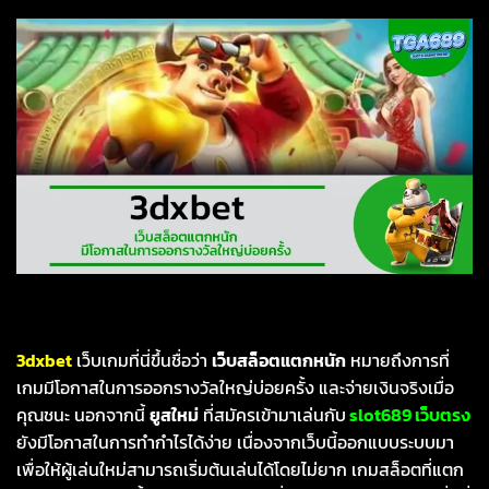
3dxbet
เว็บเกมที่นี่ขึ้นชื่อว่า
เว็บสล็อตแตกหนัก
หมายถึงการที่
เกมมีโอกาสในการออกรางวัลใหญ่บ่อยครั้ง และจ่ายเงินจริงเมื่อ
คุณชนะ นอกจากนี้
ยูสใหม่
ที่สมัครเข้ามาเล่นกับ
slot689 เว็บตรง
ยังมีโอกาสในการทำกำไรได้ง่าย เนื่องจากเว็บนี้ออกแบบระบบมา
เพื่อให้ผู้เล่นใหม่สามารถเริ่มต้นเล่นได้โดยไม่ยาก เกมสล็อตที่แตก