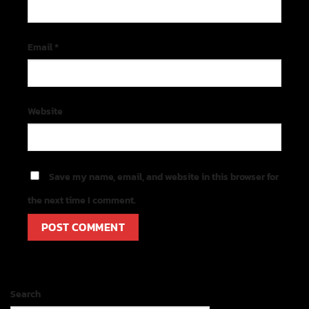
Email
*
Website
Save my name, email, and website in this browser for
the next time I comment.
Search