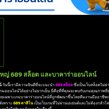
ใหญ่ 689 สล็อต และบาคาร่าออนไลน์
์
วันนี้เรามีความยินดีที่จะแนะนำ
689 สล็อต
ซึ่งเป็นเว็บสล็อตไม่ผ่
ออนไลน์ได้อย่างไม่ยากเย็น นี่คือที่ที่คุณจะพบกับเกมคุณภาพที่ย
โดยเฉพาะเกมบาคาร่าออนไลน์ที่ถูกพัฒนาขึ้นโดยทีมงานมืออาชีพเพ
่นต์เพราะ
689 คาสิโน
เป็นเว็บเกมที่ไม่ผ่านเอเย่นต์และไม่ต้องกลัว