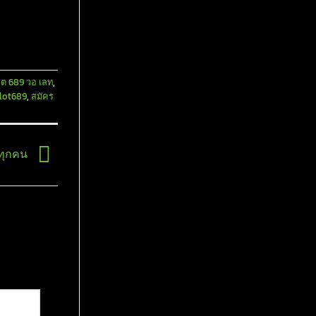
อต 689 วอ เลท
,
slot689
,
สมัคร
บทุกคน