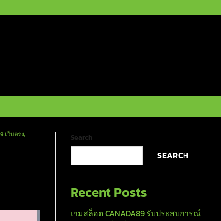
9 เว็บตรง
,
Search
SEARCH
Recent Posts
เกมสล็อต CANADA89 รับประสบการณ์