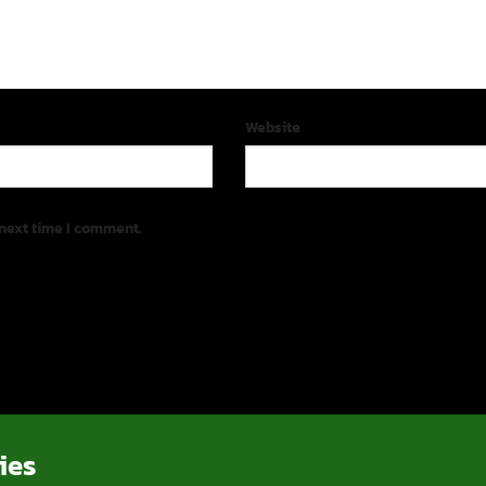
Website
 next time I comment.
ies