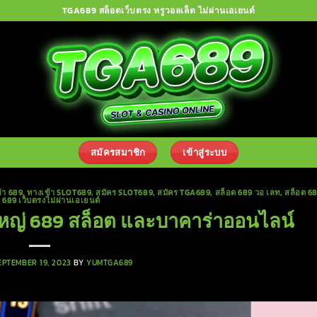
TGA689 สล็อตเว็บตรง ทรูวอลเล็ต ไม่ผ่านเอเยนต์
สมัครสมาชิก
เข้าสู่ระบบ
้า 689
,
ทางเข้า SLOT689
,
สมัคร SLOT689
,
สมัคร TGA689
,
สล็อต 689 วอ เลท
,
สล็อต 68
 689 เว็บตรงไม่ผ่านเอเยนต์
ใหญ่ 689 สล็อต และบาคาร่าออนไลน์
EPTEMBER 19, 2023
BY
YUMTGA689