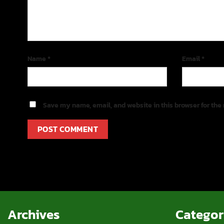
Name
*
Email
*
Save my name, email, and website in this browser for the
Archives
Categor