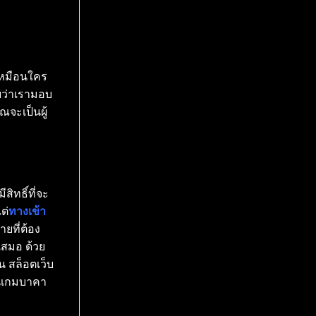
เหมือนใคร
พบว่าเรามอบ
จะเป็นผู้
สิทธิ์ที่จะ
ต่
ทางเข้า
ยที่ต้อง
เสมอ ด้วย
 สล็อตเว็บ
่ในเกมบาคา