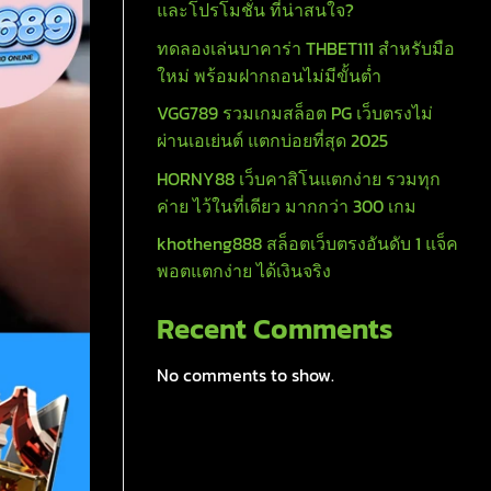
และโปรโมชั่น ที่น่าสนใจ?
ทดลองเล่นบาคาร่า THBET111 สำหรับมือ
ใหม่ พร้อมฝากถอนไม่มีขั้นต่ำ
VGG789 รวมเกมสล็อต PG เว็บตรงไม่
ผ่านเอเย่นต์ แตกบ่อยที่สุด 2025
HORNY88 เว็บคาสิโนแตกง่าย รวมทุก
ค่าย ไว้ในที่เดียว มากกว่า 300 เกม
khotheng888 สล็อตเว็บตรงอันดับ 1 แจ็ค
พอตแตกง่าย ได้เงินจริง
Recent Comments
No comments to show.