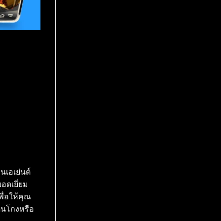
านเอเย่นต์
อดเยี่ยม
ื่อให้คุณ
โดนโกงหรือ