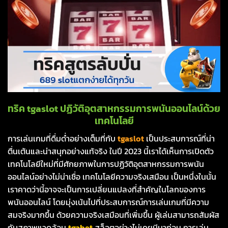
ทริค tgaslot ปฏิวัติอุตสาหกรรมการพนันออนไลน์ด้วย
เทคโนโลยี
การเล่นเกมที่ดื่มด่ำอย่างเต็มที่กับ
tgaslot
เป็นประสบการณ์ที่น่า
ตื่นเต้นและน่าสนุกอย่างแท้จริง ในปี
2023
นี้เราได้เห็นการเปิดตัว
เทคโนโลยีใหม่ที่มีศักยภาพในการปฏิวัติอุตสาหกรรมการพนัน
ออนไลน์อย่างไม่น่าเชื่อ เทคโนโลยีความจริงเสมือน เป็นหนึ่งในนั้น
เราคาดว่านี้อาจจะเป็นการเปลี่ยนแปลงที่สำคัญในโลกของการ
พนันออนไลน์ โดยมุ่งเน้นไปที่ประสบการณ์การเล่นเกมที่มีความ
สมจริงมากขึ้น ด้วยความจริงเสมือนที่เพิ่มขึ้น ผู้เล่นสามารถสัมผัส
กับสภาพแวดล้อม
tgabet
สล็อตอย่างไม่เคยมีมาก่อน การเล่น