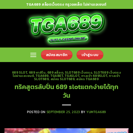
Skip
TGA689 สล็อตเว็บตรง ทรูวอลเล็ต ไม่ผ่านเอเยนต์
to
content
สมัครสมาชิก
เข้าสู่ระบบ
689 SLOT
,
689 คาสิโน
,
689 สล็อต
,
SLOT689 เว็บตรง
,
SLOT689 เว็บตรง
ไม่ผ่านเอเยนต์
,
TGA689
,
TGABET
,
TGASLOT
,
ทางเข้า 689SLOT
,
ทางเข้า
SLOT689
,
สมัคร SLOT689
,
สมัคร TGA689
ทริคสูตรลับปั่น 689 slotแตกง่ายได้ทุก
วัน
POSTED ON
SEPTEMBER 25, 2023
BY
YUMTGA689