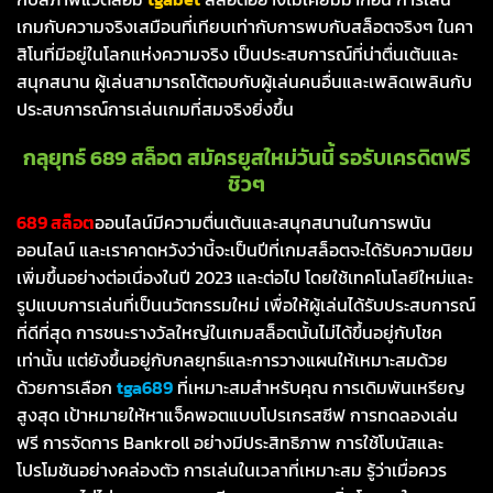
เกมกับความจริงเสมือนที่เทียบเท่ากับการพบกับสล็อตจริงๆ ในคา
สิโนที่มีอยู่ในโลกแห่งความจริง เป็นประสบการณ์ที่น่าตื่นเต้นและ
สนุกสนาน ผู้เล่นสามารถโต้ตอบกับผู้เล่นคนอื่นและเพลิดเพลินกับ
ประสบการณ์การเล่นเกมที่สมจริงยิ่งขึ้น
กลุยุทธ์ 689 สล็อต สมัครยูสใหม่วันนี้ รอรับเครดิตฟรี
ชิวๆ
689 สล็อต
ออนไลน์มีความตื่นเต้นและสนุกสนานในการพนัน
ออนไลน์ และเราคาดหวังว่านี้จะเป็นปีที่เกมสล็อตจะได้รับความนิยม
เพิ่มขึ้นอย่างต่อเนื่องในปี
2023
และต่อไป โดยใช้เทคโนโลยีใหม่และ
รูปแบบการเล่นที่เป็นนวัตกรรมใหม่ เพื่อให้ผู้เล่นได้รับประสบการณ์
ที่ดีที่สุด การชนะรางวัลใหญ่ในเกมสล็อตนั้นไม่ได้ขึ้นอยู่กับโชค
เท่านั้น แต่ยังขึ้นอยู่กับกลยุทธ์และการวางแผนให้เหมาะสมด้วย
ด้วยการเลือก
tga689
ที่เหมาะสมสำหรับคุณ การเดิมพันเหรียญ
สูงสุด เป้าหมายให้หาแจ็คพอตแบบโปรเกรสซีฟ การทดลองเล่น
ฟรี การจัดการ
Bankroll
อย่างมีประสิทธิภาพ การใช้โบนัสและ
โปรโมชันอย่างคล่องตัว การเล่นในเวลาที่เหมาะสม รู้ว่าเมื่อควร