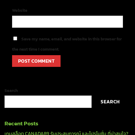
Website
Save my name, email, and website in this browser for
the next time I comment.
Search
SEARCH
Recent Posts
เกมสล็อต CANADA89 รับประสบการณ์ และโปรโมชั่น ที่น่าสนใจ?