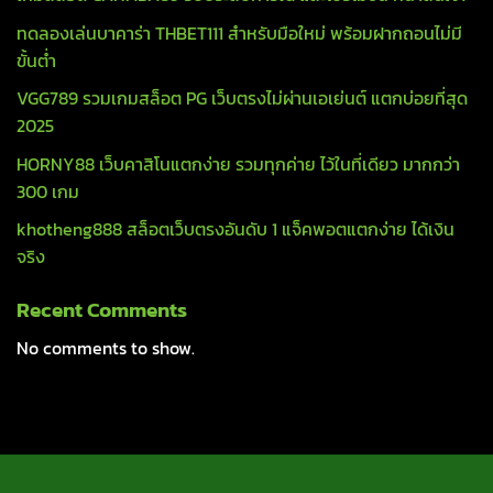
ทดลองเล่นบาคาร่า THBET111 สำหรับมือใหม่ พร้อมฝากถอนไม่มี
ขั้นต่ำ
VGG789 รวมเกมสล็อต PG เว็บตรงไม่ผ่านเอเย่นต์ แตกบ่อยที่สุด
2025
HORNY88 เว็บคาสิโนแตกง่าย รวมทุกค่าย ไว้ในที่เดียว มากกว่า
300 เกม
khotheng888 สล็อตเว็บตรงอันดับ 1 แจ็คพอตแตกง่าย ได้เงิน
จริง
Recent Comments
No comments to show.