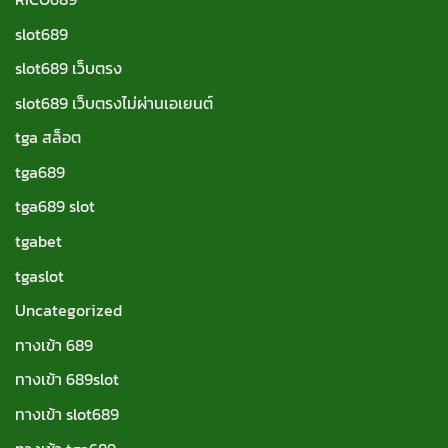
slot689
slot689 เว็บตรง
slot689 เว็บตรงไม่ผ่านเอเยนต์
tga สล็อต
tga689
tga689 slot
tgabet
tgaslot
Uncategorized
ทางเข้า 689
ทางเข้า 689slot
ทางเข้า slot689