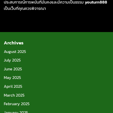
ประสบการณ์การพนันที่มั่นคงและมีความเป็นธรรม
youturn888
เป็นเว็บที่คุณควรพิจารณา
Archives
August 2025
July 2025
June 2025
May 2025
April 2025
March 2025
February 2025
January 2025