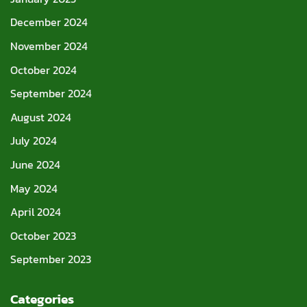
December 2024
November 2024
October 2024
September 2024
August 2024
July 2024
June 2024
May 2024
April 2024
October 2023
September 2023
Categories