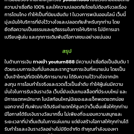
ความน่าเชื่อถือ 100% และให้ความปลอดภัยโดยไม่ต้องกังวลเรื่อง
การโดนโกง ทำให้เป็นที่นิยมอันดับ 1 ในวงการพนันออนไลน์ เว็บนี้
มุ่งเน้นให้บริการที่ยังไว้วางใจและปลอดภัยสำหรับทุกท่าน โดย
ยึดถือความเป็นธรรมและยุติธรรมในการให้บริการ ไม่มีการเอา
เปรียบผู้เล่น และทุกการเดิมพันมีโอกาสชนะอย่างแน่นอน
สรุป
ในด้านการเงิน
ทางเข้า
youturn888
มีความน่าเชื่อถือเป็นอันดับ 1
ด้วยระบบการเงินที่มั่นคงและรากฐานการเงินที่หนาแน่น โดยเป็น
เว็บเจ้าใหญ่ที่เปิดให้บริการมานาน ได้รับความไว้วางใจจากนัก
ลงทุน การโอนกำไรจริงและรวดเร็วเป็นลำดับ ทำให้ผู้เล่นมีความ
มั่นใจในการรับเงินรางวัล เว็บนี้ยังเน้นเกมสล็อตที่มีระบบใหม่ และ
มีการแตกหนักมาก โบนัสก้อนใหญ่มีเยอะและแจ็คพอตแตกบ่อย
นอกจากนี้ ทีมพัฒนาได้ปรับค่าแตกให้สูงกว่าเว็บอื่นเพื่อให้ทุกท่าน
มีโอกาสได้รับเงินรางวัลมากขึ้น ไม่เพียงที่จะมอบความสนุกและ
ระยะเวลาที่น่าตื่นเต้นในการเล่นเกม แต่ยังสร้างโอกาสให้ทุกท่านได้
รับกำไรและเงินรางวัลอย่างไม่มีขีดจำกัด ถ้าคุณกำลังมองหา