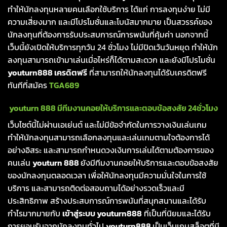
ทำให้นักลงทุนหลายคนเลือกใช้บริการ ได้แก่ การลงทุนง่าย ไม่มี
ความเสี่ยงมาก และมีโปรโมชั่นและโบนัสมากมาย เป็นสวรรค์ของ
นักลงทุนที่ต้องการรับประสบการณ์การพนันที่คุ้มค่า นอกจากนี้
เว็บนี้ยังเปิดให้บริการทุกวัน 24 ชั่วโมง ไม่มีปิดเว้นวันหยุด ทำให้นัก
ลงทุนสามารถเข้ามาเล่นเมื่อไหร่ก็ได้ตามสะดวก และยังมีโปรโมชั่น
youturn888
เครดิตฟรี
ที่สามารถให้นักลงทุนได้รับเครดิตฟรี
ทันทีที่สมัคร
TGA689
youturn 888 มีทีมงานคอยให้บริการและตอบข้อสงสัย 24ชั่วโมง
เว็บไซต์นี้ไม่ผ่านเอเย่นต์ และไม่มีข้อจำกัดในการวางเงินเล่นเกม
ทำให้นักลงทุนสามารถเลือกลงทุนและเล่นเกมตามใจต้องการได้
อย่างอิสระ และสามารถกำหนดวงเงินการเล่นได้ตามต้องการของ
คนเล่น
youturn 888
ยังมีทีมงานคอยให้บริการและตอบข้อสงสัย
ของนักลงทุนตลอดเวลา เพื่อให้นักลงทุนมีความมั่นใจในการใช้
บริการ และสามารถติดต่อสอบถามได้อย่างรวดเร็วและมี
ประสิทธิภาพ สร้างประสบการณ์การพนันที่สนุกสนานและได้รับ
กำไรมากมายกับ
เข้าสู่ระบบ
youturn888
ที่เป็นที่นิยมและได้รับ
การยอมรับจากนักลงทุนทั่วไป
youturn888
เป็นเว็บเกมสล็อตที่มี