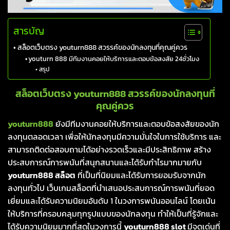
สารบัญ
สล็อตเว็บตรง youturn888 สวรรค์ของนักลงทุนที่คุณคู่ควร
youturn 888 มีทีมงานคอยให้บริการและตอบข้อสงสัย 24ชั่วโมง
สรุป
สล็อตเว็บตรง youturn888 สวรรค์ของนักลงทุนที่
คุณคู่ควร
youturn888
ยังมีทีมงานคอยให้บริการและตอบข้อสงสัยของนัก
ลงทุนตลอดเวลา เพื่อให้นักลงทุนมีความมั่นใจในการใช้บริการ และ
สามารถติดต่อสอบถามได้อย่างรวดเร็วและมีประสิทธิภาพ สร้าง
ประสบการณ์การพนันที่สนุกสนานและได้รับกำไรมากมายกับ
youturn888
สล็อต
ที่เป็นที่นิยมและได้รับการยอมรับจากนัก
ลงทุนทั่วไป เว็บเกมสล็อตที่นำเสนอประสบการณ์การพนันที่ยอด
เยี่ยมและได้รับความนิยมอันดับ 1 ในวงการพนันออนไลน์ โดยเน้น
ให้บริการที่ครอบคลุมทุกรูปแบบของนักลงทุน ทำให้เป็นที่รู้จักและ
ได้รับความนิยมมากที่สุดในวงการนี้
youturn888 slot
มีจุดเด่นที่