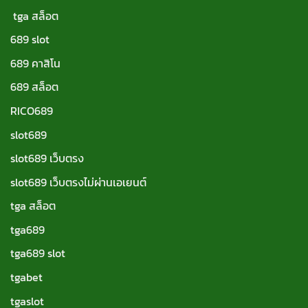
tga สล็อต
689 slot
689 คาสิโน
689 สล็อต
RICO689
slot689
slot689 เว็บตรง
slot689 เว็บตรงไม่ผ่านเอเยนต์
tga สล็อต
tga689
tga689 slot
tgabet
tgaslot