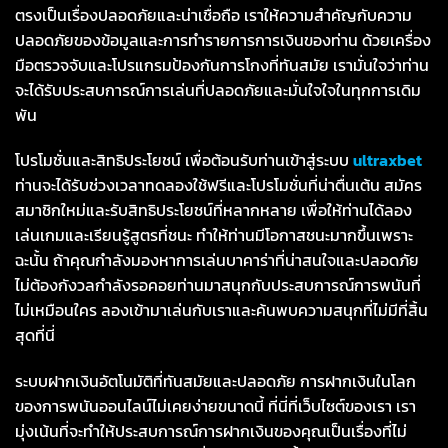
ตรงเป็นเรื่องปลอดภัยและน่าเชื่อถือ เราให้ความสำคัญกับความ
ปลอดภัยของข้อมูลและการทำรายการการเงินของท่าน ด้วยเครื่อง
มือตรวจจับและโปรแกรมป้องกันการโกงที่ทันสมัย เรามั่นใจว่าท่าน
จะได้รับประสบการณ์การเล่นที่ปลอดภัยและมั่นใจใจในทุกการเดิม
พัน
โปรโมชั่นและสิทธิประโยชน์ เพื่อต้อนรับท่านเข้าสู่ระบบ
ultraxbet
ท่านจะได้รับช่วงเวลาทดลองใช้ฟรีและโปรโมชั่นที่น่าตื่นเต้น สมัคร
สมาชิกใหม่และรับสิทธิประโยชน์ที่หลากหลาย เพื่อให้ท่านได้ลอง
เล่นเกมและเรียนรู้สูตรที่ชนะ ทำให้ท่านมีโอกาสชนะมากขึ้นเพราะ
ฉะนั้น ถ้าคุณกำลังมองหาการเล่นบาคาร่าที่น่าสนใจและปลอดภัย
ไม่ต้องกังวลกำลังรอคอยท่านมาสนุกกับประสบการณ์การพนันที่
ไม่เหมือนใคร ลองเข้ามาเล่นกับเราและค้นพบความสนุกที่ไม่มีที่สิ้น
สุดที่นี่
ระบบฝากเงินอัตโนมัติที่ทันสมัยและปลอดภัย การฝากเงินในโลก
ของการพนันออนไลน์ไม่เคยง่ายขนาดนี้ ที่นี่ที่เว็บไซต์ของเรา เรา
มุ่งเน้นที่จะทำให้ประสบการณ์การฝากเงินของคุณเป็นเรื่องที่ไม่