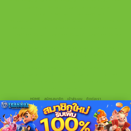
https://one5bet.net/
https://one5bet.co/
https://tga199.com/
https://reborn789.net/
https://true-walletslot.net
https://reborn789.me/
https://jazz55.net/
https://walletslottrue.com
https://true-walletslot.net
https://slot-
freecredit.top
https://true-walletslot.com
https://jazz55.top/
https://jazz-55.co/
https://jazz-55.com/
https://jazz-55.net/
https://jazz55.co/
https://g2gbetvip888.com/
https://g2gbetwallet.com/
https://g2gbetwallet.net/
https://xn-
-82ca8bbo3nc4a9d.com/
https://g2gbetwallet.co/
https://tga689.com
https://tga689.me/
https://tgabet689.com
https://tgabet689.net/
https://tgabet689.co
https://walletslottrue.com/
https://wallet-slottrue.com/
https://true-walletslot.net/
https://true-walletslot.com/
https://slot-freecredit.top/
HOME
สมัครสมาชิก
เข้าสู่ระบบ
ติดต่อเรา
Copyright 2026 ©
TGA689