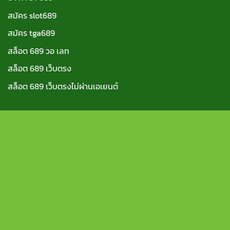
สมัคร slot689
สมัคร tga689
สล็อต 689 วอ เลท
สล็อต 689 เว็บตรง
สล็อต 689 เว็บตรงไม่ผ่านเอเยนต์
https://tga689z.com
https://tga689z.co
https://tga689z.xyz
https://rico689.com
https://g2g-cash.org
https://g2g-cash.co
https://pg15k.bet
https://pg15k.me
https://pg15k.xyz
https://pg15k.co
https://pg15k.net
https://pgbet15k.com
https://pg15k.bet
https://pg15k.me
https://pg15k.xyz
https://pg15k.co
https://tga1168.com/
https://tgabet.xyz/
http://tga789.com/
https://tga1168.net/
https://tga1168.top/
https://tga1168.life/
https://678xbet.net/
https://678xbet.co
https://ans-allstars.com/
https://rico168.net/
https://rico168.com/