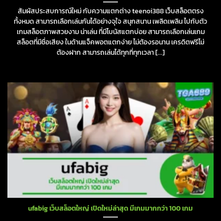
สัมผัสประสบการณ์ใหม่ กับความแตกต่าง teenoi388 เว็บสล็อตตรง
ทั้งหมด สามารถเลือกเล่นกันได้อย่างจุใจ สนุกสนาน เพลิดเพลิน ไปกับตัว
เกมสล็อตภาพสวยงาม น่าเล่น ที่มีโบนัสแตกบ่อย สามารถเลือกเล่นเกม
สล็อตที่มีชื่อเสียง ในด้านแจ็คพอตแตกง่าย ไม่ต้องรอนาน เครดิตฟรีไม่
ต้องฝาก สามารถเล่นได้ทุกที่ทุกเวลา [...]
ufabig เว็บสล็อตใหญ่ เปิดใหม่ล่าสุด มีเกมมากกว่า 100 เกม