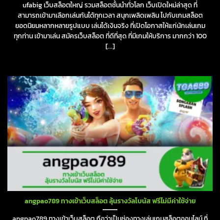
ufabig เว็บสล็อตใหญ่ รวมสล็อตชั้นนำทั่วโลก เว็บเปิดใหม่ล่าสุด ที่
สามารถเข้ามาเลือกเล่นกันได้ทุกเวลา สนุกเพลิดเพลิน ไปกับเกมสล็อต
ยอดนิยมหลากหลายรูปแบบ เล่นได้เงินจริง ที่เปิดโอกาสให้แก่นักเล่นเกม
ทุกท่าน เข้ามาเล่น สมัครเว็บสล็อต ที่ดีที่สุด ที่มีเกมให้บริการ มากกว่า 100
[...]
angpao789 ทางเข้าเว็บสล็อต ลุ้นรางวัลโบนัส ฟรีไม่มีค่าใช้จ่าย
angpao789 ทางเข้าเว็บสล็อต ถือว่าเป็นช่องทางเล่นเกมสล็อตออนไลน์ ที่