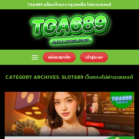
Skip
TGA689 สล็อตเว็บตรง ทรูวอลเล็ต ไม่ผ่านเอเยนต์
to
content
สมัครสมาชิก
เข้าสู่ระบบ
CATEGORY ARCHIVES:
SLOT689 เว็บตรงไม่ผ่านเอเยนต์