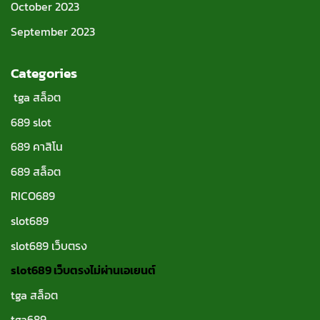
October 2023
September 2023
Categories
tga สล็อต
689 slot
689 คาสิโน
689 สล็อต
RICO689
slot689
slot689 เว็บตรง
slot689 เว็บตรงไม่ผ่านเอเยนต์
tga สล็อต
tga689