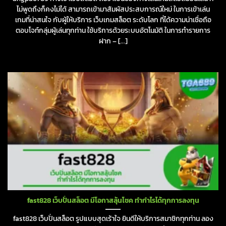
ไม่พูดถึงก็คงไม่ได้ สามารถเข้ามาสัมผัสประสบการณ์ใหม่ ในการเข้าเล่น
เกมที่น่าสนใจ กับผู้ให้บริการ เว็บเกมสล็อต ระดับโลก ที่ได้ความน่าเชื่อถือ
ตอบโจท์กลุ่มผู้เล่นทุกท่าน ใช้บริการด้วยระบบอัตโนมัติ ในการทำรายการ
ฝาก – [...]
fast828 เว็บปั่นสล็อต มีโอกาสลุ้นโชค ทำกำไรได้ทุกการลงทุน
fast828 เว็บปั่นสล็อต รูปแบบสุดเร้าใจ ยินดีให้บริการสมาชิกทุกท่าน ลอง