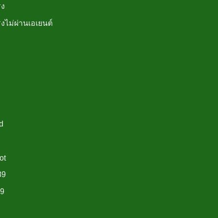
รง
รงไม่ผ่านเอเยนต์
d
ot
89
89