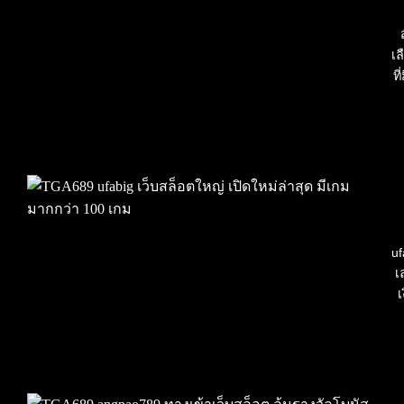
เล
ท
uf
เ
เ