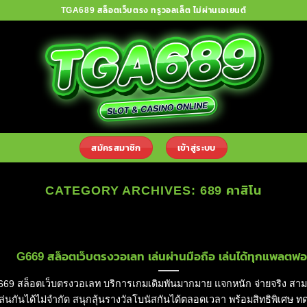
TGA689 สล็อตเว็บตรง ทรูวอลเล็ต ไม่ผ่านเอเยนต์
สมัครสมาชิก
เข้าสู่ระบบ
CATEGORY ARCHIVES:
689 คาสิโน
G669 สล็อตเว็บตรงวอเลท เล่นผ่านมือถือ เล่นได้ทุกแพลตฟอ
669 สล็อตเว็บตรงวอเลท บริการเกมเดิมพันมากมาย แจกหนัก จ่ายจริง สา
ล่นกันได้ไม่จำกัด สนุกลุ้นรางวัลโบนัสกันได้ตลอดเวลา พร้อมสิทธิพิเศษ ท