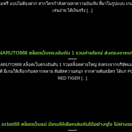
กมฟรี แบบไม่ต้องฝาก หากใครกำลังตามหาความบันเทิง ที่มาในรูปแบบ เก
เล่นง่าย ได้เงินจริง [...]
NARUTO888 สล็อตเว็บตรงอันดับ 1 รวมค่ายใหญ่ ส่งตรงจากบริ
ARUTO888 สล็อตเว็บตรงอันดับ 1 รวมสล็อตค่ายใหญ่ ส่งตรงจากบริษัทแม่ ล
ท้ มีเกมให้เลือกกันหลากหลาย สัมผัสความสนุก จากค่ายพันธมิตร ได้แก่ P
RED TIGER [...]
ezbet69 สล็อตเว็บแม่ มีเกมให้เลือกเล่นกันได้อย่างจุใจ ไม่ผ่านเอ