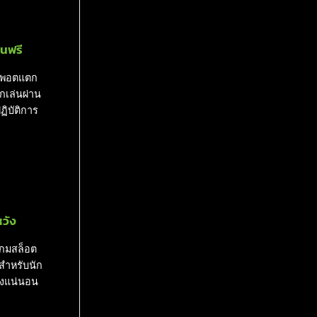
นฟรี
็คพอตแตก
กเล่นผ่าน
ฏิบัติการ
หวัง
เกมสล็อต
ะสำหรับนัก
่างแน่นอน