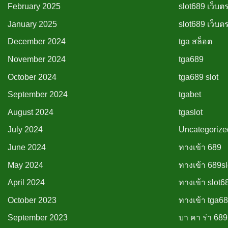
February 2025
slot689 เว็บต
January 2025
slot689 เว็บต
December 2024
tga สล็อต
November 2024
tga689
October 2024
tga689 slot
September 2024
tgabet
August 2024
tgaslot
July 2024
Uncategorize
June 2024
ทางเข้า 689
May 2024
ทางเข้า 689sl
April 2024
ทางเข้า slot6
October 2023
ทางเข้า tga6
September 2023
บา คา ร่า 689