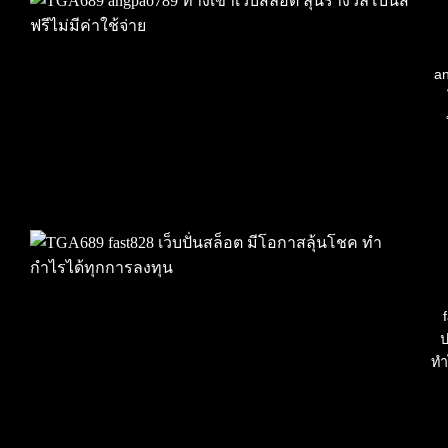
an
ป
ทำ