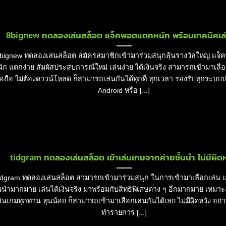
8bignew ทดลองเล่นสล็อต แจ็คพอตแตกหนัก พร้อมเทคนิคเล่
bignew ทดลองเล่นสล็อต สมัครสมาชิกเข้ามาร่วมสนุกลุ้นรางวัลใหญ่ แจ
ัก แตกง่าย สัมผัสประสบการณ์ใหม่ เล่นง่าย ได้เงินจริง สามารถเข้ามาเลือ
ือถือ ไม่ต้องดาวน์โหลด ก็สามารถเล่นกันได้ทุกที่ ทุกเวลา รองรับทุกระบบป
Android หรือ [...]
tidgram ทดลองเล่นสล็อต เข้าเล่นเกมจากค่ายชั้นนำ ไม่มีผิด
idgram ทดลองเล่นสล็อต สามารถเข้ามาร่วมสนุก ในการเข้ามาเลือกเล่น 
้นนำมากมาย เล่นได้เงินจริง มาพร้อมกับสิทธิพิเศษต่าง ๆ อีกมากมาย เหมา
ล่นเกมทุกท่าน ทุนน้อย ก็สามารถเข้ามาเลือกเล่นกันได้เลย ไม่มีผิดหวัง อย
ทำรายการ [...]