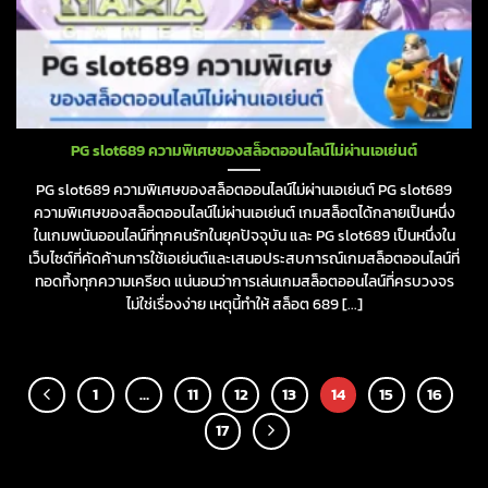
PG slot689 ความพิเศษของสล็อตออนไลน์ไม่ผ่านเอเย่นต์
PG slot689 ความพิเศษของสล็อตออนไลน์ไม่ผ่านเอเย่นต์ PG slot689
ความพิเศษของสล็อตออนไลน์ไม่ผ่านเอเย่นต์ เกมสล็อตได้กลายเป็นหนึ่ง
ในเกมพนันออนไลน์ที่ทุกคนรักในยุคปัจจุบัน และ PG slot689 เป็นหนึ่งใน
เว็บไซต์ที่คัดค้านการใช้เอเย่นต์และเสนอประสบการณ์เกมสล็อตออนไลน์ที่
ทอดทิ้งทุกความเครียด แน่นอนว่าการเล่นเกมสล็อตออนไลน์ที่ครบวงจร
ไม่ใช่เรื่องง่าย เหตุนี้ทำให้ สล็อต 689 [...]
1
…
11
12
13
14
15
16
17