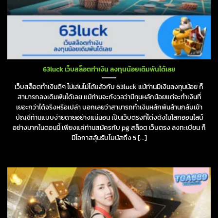
63luck เว็บสล็อตทำเงิน ลงทุนน้อยเดิมพันได้เลย
เว็บสล็อตทำเงินดีๆ ไม่เล่นไม่ได้แล้วกับ 63luck แม้ท่านมีเงินลงทุนน้อย ก็
สามารถลงเดิมพันได้เลย แม้ท่านจะกังวลว่ามีทุนหลักน้อยแต่จะทำเงินที่
เยอะกว่าได้จริงหรือเปล่า บอกเลยว่าสามารถทำเงินหลักพันล้านกลับเข้า
บัญชีท่านแบบง่ายดายอย่างแน่นอน เป็นเว็บตรงที่โด่งดังในโลกออนไลน์
อย่างมากในตอนนี้ เพียงแค่ท่านสมัครกับ pg สล็อต เว็บตรง ลงทะเบียน ก็
มีโอกาสลุ้นรับโบนัสถึง 5 [...]