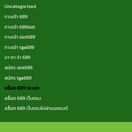
Uncategorized
ทางเข้า 689
ทางเข้า 689slot
ทางเข้า slot689
ทางเข้า tga689
บา คา ร่า 689
สมัคร slot689
สมัคร tga689
สล็อต 689 วอ เลท
สล็อต 689 เว็บตรง
สล็อต 689 เว็บตรงไม่ผ่านเอเยนต์
https://tga689z.com
https://tga689z.co
https://tga689z.xyz