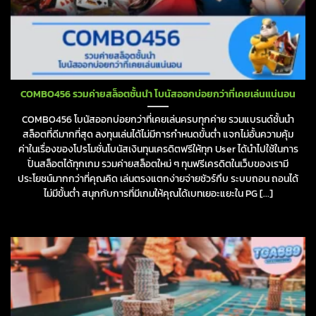
COMBO456 รวมค่ายสล็อตชั้นนำ โบนัสออกบ่อยกว่าที่เคยเล่นแน่นอน
COMBO456 โบนัสออกบ่อยกว่าที่เคยเล่นครบทุกค่าย รวมแบรนด์ชั้นนำ
สล็อตที่ดีมากที่สุด ลงทุนเล่นได้ไม่มีการกำหนดขั้นต่ำ แจกไม่อั้นความคุ้ม
ค่าในเรื่องของโปรโมชั่นโบนัสเงินทุนเครดิตฟรีให้ทุก User ได้นำไปใช้ในการ
ปั่นสล็อตได้ทุกเกม รวมค่ายสล็อตใหม่ ๆ ทุนฟรีเครดิตในเว็บของเรามี
ประโยชน์มากกว่าที่คุณคิด เล่นตรงแตกง่ายจ่ายชัวร์กึบ ระบบถอน ถอนได้
ไม่มีขั้นต่ำ สนุกกับการที่มีเกมให้คุณได้เบทเยอะแยะใน PG [...]