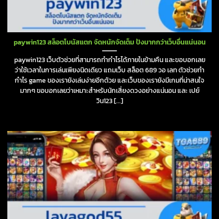
paywin123 สล็อตโบนัสแตก จัดหนักจัดเต็ม ปังมากกว่าเว็บอื่นแน่นอน
paywin123 เว็บตัวช่วยที่สามารถทำกำไรได้ภายในข้ามคืน และขอบอกเลย
ว่าใช้เวลาในการเล่นเพียงนิดเดียว แถมเว็บ สล็อต 689 วอ เลท ตัวช่วยทำ
กำไร game ของเรายังเล่นง่ายอีกด้วย และเว็บของเรายังมีเกมที่น่าสนใจ
มากๆ ขอบอกเลยว่าเหมาะสำหรับนักเสี่ยงดวงอย่างแน่นอน และ เปย์
วิน123 [...]