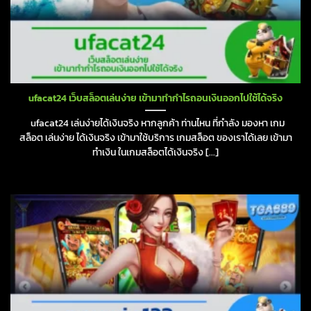
ufacat24 เว็บสล็อตเล่นง่าย เข้ามาทำกำไรถอนเงินออกไปใช้ได้จริง
ufacat24 เล่นง่ายได้เงินจริง หากลูกค้า ท่านไหน ที่กำลัง มองหา เกม
สล็อต เล่นง่าย ได้เงินจริง เข้ามาใช้บริการ เกมสล็อต ของเราได้เลย เข้ามา
ทำเงิน ในเกมสล็อตได้เงินจริง [...]