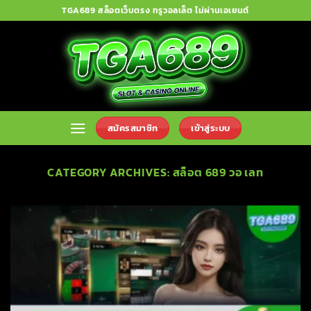
Skip
TGA689 สล็อตเว็บตรง ทรูวอลเล็ต ไม่ผ่านเอเยนต์
to
content
สมัครสมาชิก
เข้าสู่ระบบ
CATEGORY ARCHIVES:
สล็อต 689 วอ เลท