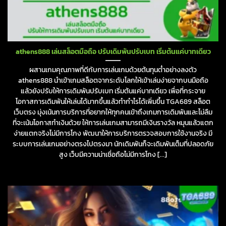
athens888 เล่นสล็อตมือถือ ปรับเดิมพันปรับเบท เริ่มต้นแค่บาทเดียว
ผสานเกมคุณภาพที่ดีกับการเล่นเกมด้วยต้นทุนต่ำอย่างลงตัว
athens888 นำเข้าเกมสล็อตจากระดับโลกให้เข้าเล่นง่ายจากบนมือถือ
แล้วยังปรับให้การเดิมพันปรับเบท เริ่มต้นแค่บาทเดียว เพื่อที่กระจาย
โอกาสการเดิมพันให้เล่นได้มากขึ้นแล้วทำกำไรได้เพิ่มขึ้น TGA689 สล็อต
เว็บตรง มุ่งเน้นการบริการที่อยากให้ทุกคนเข้าถึงเกมการเดิมพันและไม่ลืม
ที่จะเน้นโอกาสทำเงินด้วย ให้การเล่นเกมสามารถมีเงินรางวัล หมุนแล้วแตก
ง่ายแตกจริงไม่มีการโกง พัฒนาให้การบริการตรวจสอบการใช้งานจริง มี
ระบบการเล่นเกมอย่างตรงไปตรงมา นักเดิมพันก็จะเดิมพันเต็มที่ปลอดภัย
สูง เว็บมีความน่าเชื่อถือไม่มีการโกง [...]