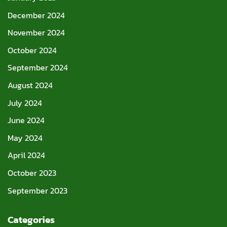
December 2024
November 2024
October 2024
September 2024
August 2024
July 2024
June 2024
May 2024
April 2024
October 2023
September 2023
Categories