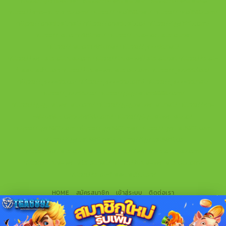
https://tga1168.life/
https://678xbet.net/
https://678xbet.co
https://ans-allstars.com/
https://rico168.net/
https://rico168.com/
https://one5bet.net/
https://one5bet.co/
https://tga199.com/
https://reborn789.net/
https://true-walletslot.net
https://reborn789.me/
https://jazz55.net/
https://walletslottrue.com
https://true-walletslot.net
https://slot-
freecredit.top
https://true-walletslot.com
https://jazz55.top/
https://jazz-55.co/
https://jazz-55.com/
https://jazz-55.net/
https://jazz55.co/
https://g2gbetvip888.com/
https://g2gbetwallet.com/
https://g2gbetwallet.net/
https://xn-
-82ca8bbo3nc4a9d.com/
https://g2gbetwallet.co/
https://tga689.com
https://tga689.me/
https://tgabet689.com
https://tgabet689.net/
https://tgabet689.co
https://walletslottrue.com/
https://wallet-slottrue.com/
https://true-walletslot.net/
https://true-walletslot.com/
https://slot-freecredit.top/
HOME
สมัครสมาชิก
เข้าสู่ระบบ
ติดต่อเรา
Copyright 2026 ©
TGA689