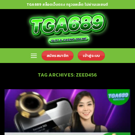
Skip
TGA689 สล็อตเว็บตรง ทรูวอลเล็ต ไม่ผ่านเอเยนต์
to
content
สมัครสมาชิก
เข้าสู่ระบบ
TAG ARCHIVES:
ZEED456