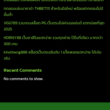
ทดลองเล่นบาคาร่า THBET111 สำหรับมือใหม่ พร้อมฝากถอนไม่มี
ขั้นต่ำ
VGG789 รวมเกมสล็อต PG เว็บตรงไม่ผ่านเอเย่นต์ แตกบ่อยที่สุด
2025
HORNY88 เว็บคาสิโนแตกง่าย รวมทุกค่าย ไว้ในที่เดียว มากกว่า
300 เกม
khotheng888 สล็อตเว็บตรงอันดับ 1 แจ็คพอตแตกง่าย ได้เงิน
จริง
Recent Comments
No comments to show.