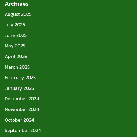
Archives
August 2025
July 2025
June 2025
May 2025
April 2025
March 2025
February 2025
January 2025
December 2024
November 2024
October 2024
September 2024