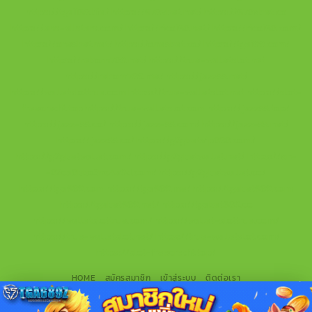
https://tga1168.life/
https://678xbet.net/
https://678xbet.co
https://ans-allstars.com/
https://rico168.net/
https://rico168.com/
https://one5bet.net/
https://one5bet.co/
https://tga199.com/
https://reborn789.net/
https://true-walletslot.net
https://reborn789.me/
https://jazz55.net/
https://walletslottrue.com
https://true-walletslot.net
https://slot-
freecredit.top
https://true-walletslot.com
https://jazz55.top/
https://jazz-55.co/
https://jazz-55.com/
https://jazz-55.net/
https://jazz55.co/
https://g2gbetvip888.com/
https://g2gbetwallet.com/
https://g2gbetwallet.net/
https://xn-
-82ca8bbo3nc4a9d.com/
https://g2gbetwallet.co/
https://tga689.com
https://tga689.me/
https://tgabet689.com
https://tgabet689.net/
https://tgabet689.co
https://walletslottrue.com/
https://wallet-slottrue.com/
https://true-walletslot.net/
https://true-walletslot.com/
https://slot-freecredit.top/
HOME
สมัครสมาชิก
เข้าสู่ระบบ
ติดต่อเรา
Copyright 2026 ©
TGA689