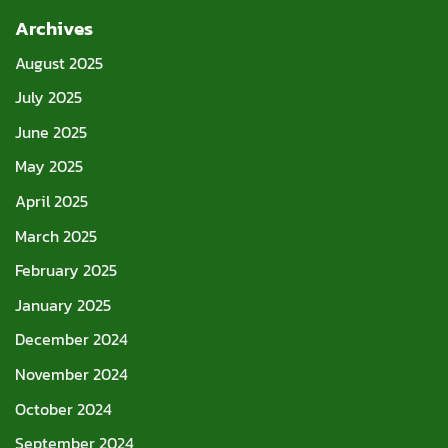
Archives
August 2025
July 2025
June 2025
May 2025
April 2025
March 2025
February 2025
January 2025
December 2024
November 2024
October 2024
September 2024