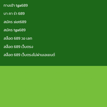
ทางเข้า tga689
บา คา ร่า 689
สมัคร slot689
สมัคร tga689
สล็อต 689 วอ เลท
สล็อต 689 เว็บตรง
สล็อต 689 เว็บตรงไม่ผ่านเอเยนต์
https://tga689z.com
https://tga689z.co
https://tga689z.xyz
https://rico689.com
https://g2g-cash.org
https://g2g-cash.co
https://pg15k.bet
https://pg15k.me
https://pg15k.xyz
https://pg15k.co
https://pg15k.net
https://pgbet15k.com
https://pg15k.bet
https://pg15k.me
https://pg15k.xyz
https://pg15k.co
https://tga1168.com/
https://tgabet.xyz/
http://tga789.com/
https://tga1168.net/
https://tga1168.top/