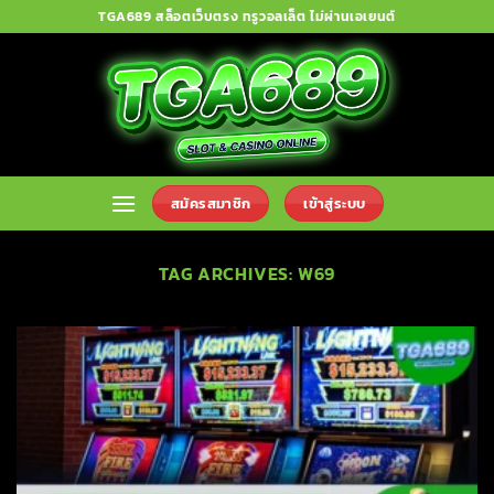
Skip
TGA689 สล็อตเว็บตรง ทรูวอลเล็ต ไม่ผ่านเอเยนต์
to
content
สมัครสมาชิก
เข้าสู่ระบบ
TAG ARCHIVES:
W69