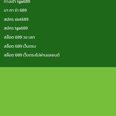
ทางเข้า tga689
บา คา ร่า 689
สมัคร slot689
สมัคร tga689
สล็อต 689 วอ เลท
สล็อต 689 เว็บตรง
สล็อต 689 เว็บตรงไม่ผ่านเอเยนต์
https://tga689z.com
https://tga689z.co
https://tga689z.xyz
https://rico689.com
https://g2g-cash.org
https://g2g-cash.co
https://pg15k.bet
https://pg15k.me
https://pg15k.xyz
https://pg15k.co
https://pg15k.net
https://pgbet15k.com
https://pg15k.bet
https://pg15k.me
https://pg15k.xyz
https://pg15k.co
https://tga1168.com/
https://tgabet.xyz/
http://tga789.com/
https://tga1168.net/
https://tga1168.top/