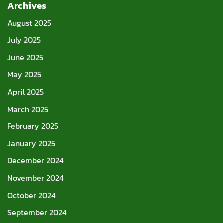
Archives
August 2025
July 2025
June 2025
May 2025
April 2025
March 2025
February 2025
January 2025
December 2024
November 2024
October 2024
September 2024