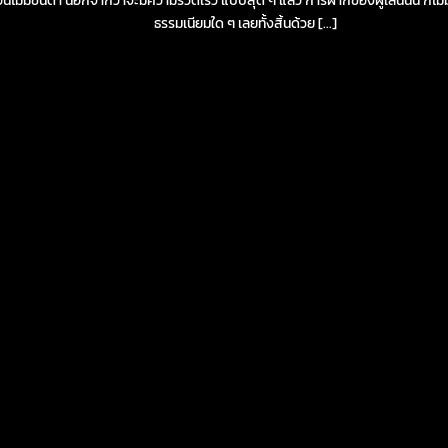
นไม่มีขั้นต่ำ นอกจากว่าจะมีความรวดเร็ว แบบสุด ๆ แล้ว การฝากของผู้เล่นนั้น ก็ไม่
ธรรมเนียมใด ๆ เลยทั้งสิ้นด้วย [...]