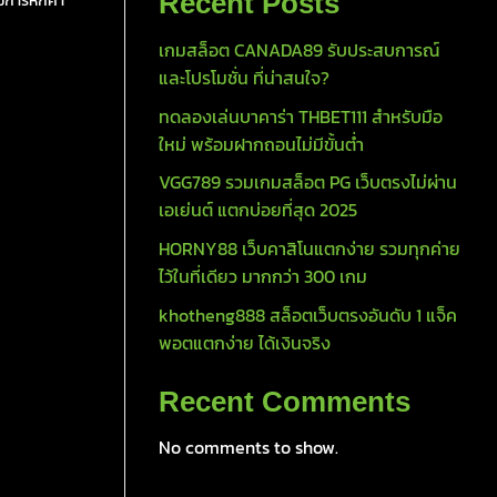
Recent Posts
มีการหักค่า
เกมสล็อต CANADA89 รับประสบการณ์
และโปรโมชั่น ที่น่าสนใจ?
ทดลองเล่นบาคาร่า THBET111 สำหรับมือ
ใหม่ พร้อมฝากถอนไม่มีขั้นต่ำ
VGG789 รวมเกมสล็อต PG เว็บตรงไม่ผ่าน
เอเย่นต์ แตกบ่อยที่สุด 2025
HORNY88 เว็บคาสิโนแตกง่าย รวมทุกค่าย
ไว้ในที่เดียว มากกว่า 300 เกม
khotheng888 สล็อตเว็บตรงอันดับ 1 แจ็ค
พอตแตกง่าย ได้เงินจริง
Recent Comments
No comments to show.