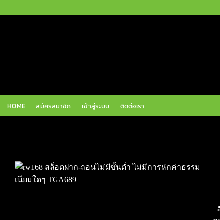
Skip
to
content
HOME
สมัครสมาชิก
เข้าสู่ระบบ
ติดต่อเรา
สิ