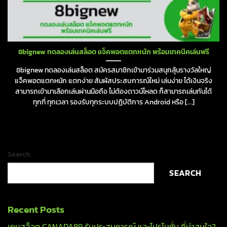
8bignew ทดลองเล่นสล็อต แจ็คพอตแตกหนัก พร้อมเทคนิคเล่นฟรี
8bignew ทดลองเล่นสล็อต สมัครสมาชิกเข้ามาร่วมสนุกลุ้นรางวัลใหญ่
แจ็คพอตแตกหนัก แตกง่าย สัมผัสประสบการณ์ใหม่ เล่นง่าย ได้เงินจริง
สามารถเข้ามาเลือกเล่นผ่านมือถือ ไม่ต้องดาวน์โหลด ก็สามารถเล่นกันได้
ทุกที่ ทุกเวลา รองรับทุกระบบปฏิบัติการ Android หรือ [...]
Search
SEARCH
Recent Posts
เกมสล็อต CANADA89 รับประสบการณ์ และโปรโมชั่น ที่น่าสนใจ?