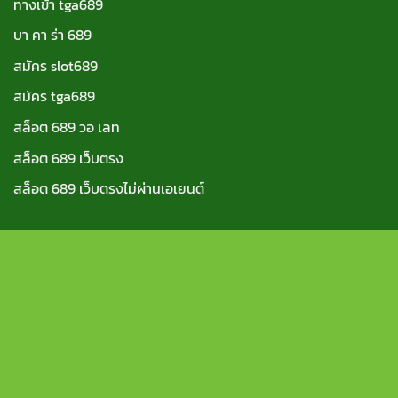
ทางเข้า tga689
บา คา ร่า 689
สมัคร slot689
สมัคร tga689
สล็อต 689 วอ เลท
สล็อต 689 เว็บตรง
สล็อต 689 เว็บตรงไม่ผ่านเอเยนต์
https://tga689z.com
https://tga689z.co
https://tga689z.xyz
https://rico689.com
https://g2g-cash.org
https://g2g-cash.co
https://pg15k.bet
https://pg15k.me
https://pg15k.xyz
https://pg15k.co
https://pg15k.net
https://pgbet15k.com
https://pg15k.bet
https://pg15k.me
https://pg15k.xyz
https://pg15k.co
https://tga1168.com/
https://tgabet.xyz/
http://tga789.com/
https://tga1168.net/
https://tga1168.top/