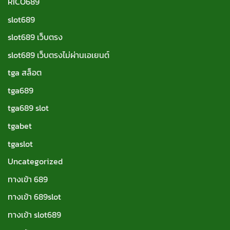
RICO689
slot689
slot689 เว็บตรง
slot689 เว็บตรงไม่ผ่านเอเยนต์
tga สล็อต
tga689
tga689 slot
tgabet
tgaslot
Uncategorized
ทางเข้า 689
ทางเข้า 689slot
ทางเข้า slot689