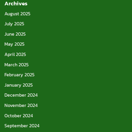
Archives
August 2025
July 2025
June 2025
May 2025
April 2025
March 2025
February 2025
January 2025
December 2024
November 2024
October 2024
September 2024