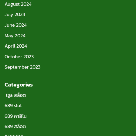
August 2024
July 2024
June 2024
May 2024
April 2024
October 2023
September 2023
Categories
tga สล็อต
689 slot
689 คาสิโน
689 สล็อต