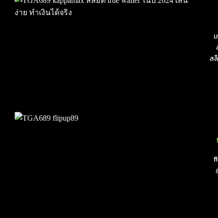
มา
สล
fl