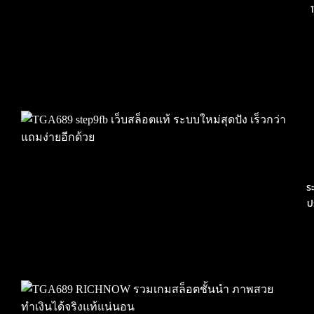
1
ร
ป