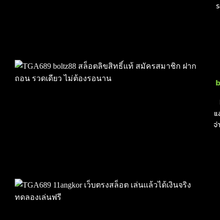
ร
b
b
แ
จ่