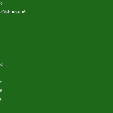
รง
งไม่ผ่านเอเยนต์
ed
ot
89
9