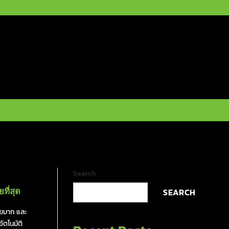
Search
ี่สุด
SEARCH
ดายมาก และ
ัตโนมัติ