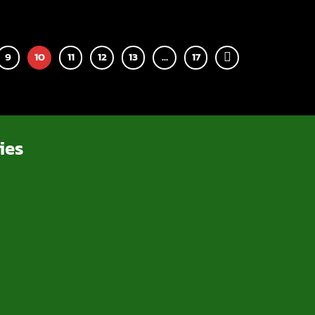
9
10
11
12
13
…
17
ies