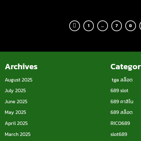
1
…
7
8
Archives
Categor
August 2025
tga สล็อต
July 2025
689 slot
June 2025
689 คาสิโน
May 2025
689 สล็อต
April 2025
RICO689
March 2025
slot689