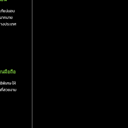
ท้แน่นอน
ด้มากมาย
่างประเทศ
นมือถือ
ิพิเศษ ให้
นที่สวยงาม