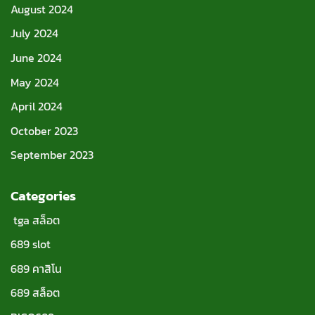
August 2024
July 2024
June 2024
May 2024
April 2024
October 2023
September 2023
Categories
tga สล็อต
689 slot
689 คาสิโน
689 สล็อต