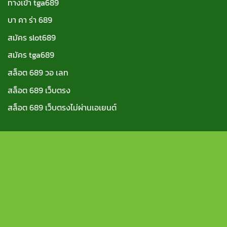
ทางเข้า tga689
บา คา ร่า 689
สมัคร slot689
สมัคร tga689
สล็อต 689 วอ เลท
สล็อต 689 เว็บตรง
สล็อต 689 เว็บตรงไม่ผ่านเอเยนต์
https://tga689z.com
https://tga689z.co
https://tga689z.xyz
https://rico689.com
https://g2g-cash.org
https://g2g-cash.co
https://pg15k.bet
https://pg15k.me
https://pg15k.xyz
https://pg15k.co
https://pg15k.net
https://pgbet15k.com
https://pg15k.bet
https://pg15k.me
https://pg15k.xyz
https://pg15k.co
https://tga1168.com/
https://tgabet.xyz/
http://tga789.com/
https://tga1168.net/
https://tga1168.top/