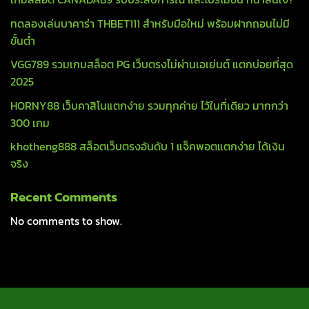
ทดลองเล่นบาคาร่า THBET111 สำหรับมือใหม่ พร้อมฝากถอนไม่มี
ขั้นต่ำ
VGG789 รวมเกมสล็อต PG เว็บตรงไม่ผ่านเอเย่นต์ แตกบ่อยที่สุด
2025
HORNY88 เว็บคาสิโนแตกง่าย รวมทุกค่าย ไว้ในที่เดียว มากกว่า
300 เกม
khotheng888 สล็อตเว็บตรงอันดับ 1 แจ็คพอตแตกง่าย ได้เงิน
จริง
Recent Comments
No comments to show.