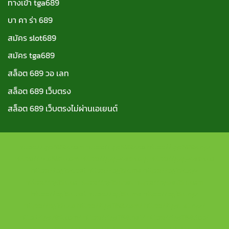
ทางเข้า tga689
บา คา ร่า 689
สมัคร slot689
สมัคร tga689
สล็อต 689 วอ เลท
สล็อต 689 เว็บตรง
สล็อต 689 เว็บตรงไม่ผ่านเอเยนต์
https://tga689z.com
https://tga689z.co
https://tga689z.xyz
https://rico689.com
https://g2g-cash.org
https://g2g-cash.co
https://pg15k.bet
https://pg15k.me
https://pg15k.xyz
https://pg15k.co
https://pg15k.net
https://pgbet15k.com
https://pg15k.bet
https://pg15k.me
https://pg15k.xyz
https://pg15k.co
https://tga1168.com/
https://tgabet.xyz/
http://tga789.com/
https://tga1168.net/
https://tga1168.top/