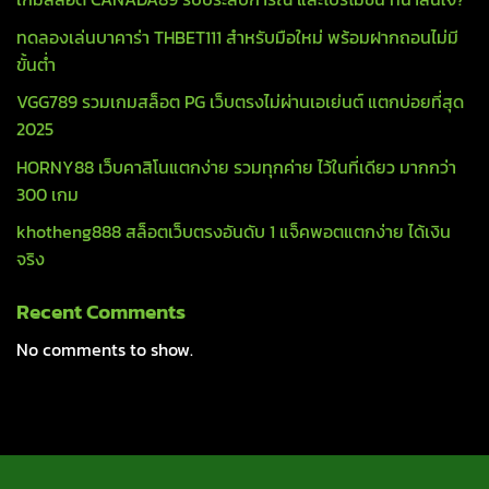
ทดลองเล่นบาคาร่า THBET111 สำหรับมือใหม่ พร้อมฝากถอนไม่มี
ขั้นต่ำ
VGG789 รวมเกมสล็อต PG เว็บตรงไม่ผ่านเอเย่นต์ แตกบ่อยที่สุด
2025
HORNY88 เว็บคาสิโนแตกง่าย รวมทุกค่าย ไว้ในที่เดียว มากกว่า
300 เกม
khotheng888 สล็อตเว็บตรงอันดับ 1 แจ็คพอตแตกง่าย ได้เงิน
จริง
Recent Comments
No comments to show.