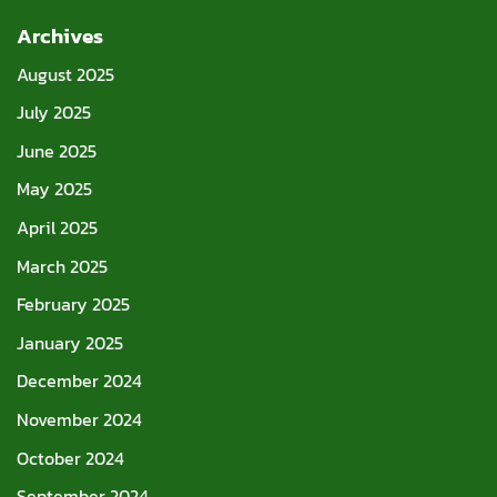
Archives
August 2025
July 2025
June 2025
May 2025
April 2025
March 2025
February 2025
January 2025
December 2024
November 2024
October 2024
September 2024