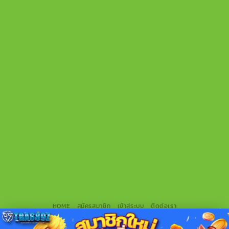
https://tga1168.life/
https://678xbet.net/
https://678xbet.co
https://ans-allstars.com/
https://rico168.net/
https://rico168.com/
https://one5bet.net/
https://one5bet.co/
https://tga199.com/
https://reborn789.net/
https://true-walletslot.net
https://reborn789.me/
https://jazz55.net/
https://walletslottrue.com
https://true-walletslot.net
https://slot-
freecredit.top
https://true-walletslot.com
https://jazz55.top/
https://jazz-55.co/
https://jazz-55.com/
https://jazz-55.net/
https://jazz55.co/
https://g2gbetvip888.com/
https://g2gbetwallet.com/
https://g2gbetwallet.net/
https://xn-
-82ca8bbo3nc4a9d.com/
https://g2gbetwallet.co/
https://tga689.com
https://tga689.me/
https://tgabet689.com
https://tgabet689.net/
https://tgabet689.co
https://walletslottrue.com/
https://wallet-slottrue.com/
https://true-walletslot.net/
https://true-walletslot.com/
https://slot-freecredit.top/
HOME
สมัครสมาชิก
เข้าสู่ระบบ
ติดต่อเรา
Copyright 2026 ©
TGA689