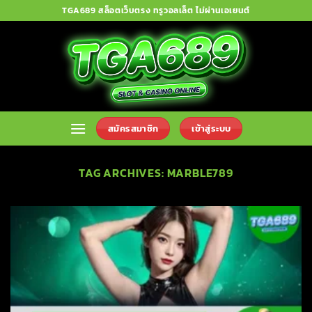
Skip
TGA689 สล็อตเว็บตรง ทรูวอลเล็ต ไม่ผ่านเอเยนต์
to
content
สมัครสมาชิก
เข้าสู่ระบบ
TAG ARCHIVES:
MARBLE789