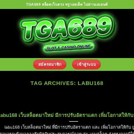
TGA689 สล็อตเว็บตรง ทรูวอลเล็ต ไม่ผ่านเอเยนต์
สมัครสมาชิก
เข้าสู่ระบบ
TAG ARCHIVES:
LABU168
labu168 เว็บสล็อตมาใหม่ มีการปรับอัตราแตก เพิ่มโอกาสให้กับ
labu168 เว็บสล็อตมาใหม่ ที่มีการปรับอัตราแตก และ เพิ่มโอกาสให้กับ ย