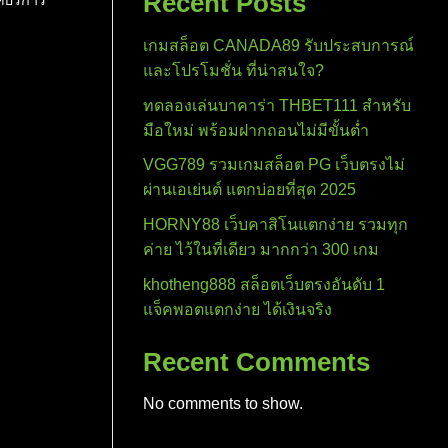
Recent Posts
้บริการ
เกมสล็อต CANADA89 รับประสบการณ์
และโปรโมชั่น ที่น่าสนใจ?
ทดลองเล่นบาคาร่า THBET111 สำหรับ
มือใหม่ พร้อมฝากถอนไม่มีขั้นต่ำ
VGG789 รวมเกมสล็อต PG เว็บตรงไม่
ผ่านเอเย่นต์ แตกบ่อยที่สุด 2025
HORNY88 เว็บคาสิโนแตกง่าย รวมทุก
ค่าย ไว้ในที่เดียว มากกว่า 300 เกม
khotheng888 สล็อตเว็บตรงอันดับ 1
แจ็คพอตแตกง่าย ได้เงินจริง
Recent Comments
No comments to show.