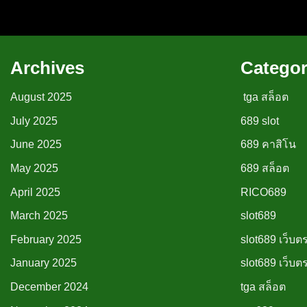
Archives
Categor
August 2025
tga สล็อต
July 2025
689 slot
June 2025
689 คาสิโน
May 2025
689 สล็อต
April 2025
RICO689
March 2025
slot689
February 2025
slot689 เว็บต
January 2025
slot689 เว็บต
December 2024
tga สล็อต