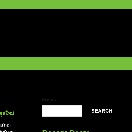
Search
SEARCH
ยูสใหม่
ูสใหม่