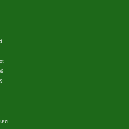
d
ot
89
89
 เลท