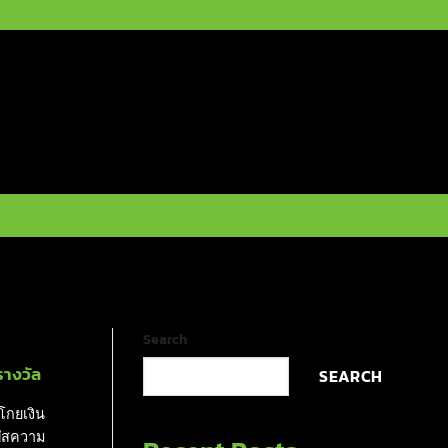
Search
รางวัล
SEARCH
โกยเงิน
ผัสความ