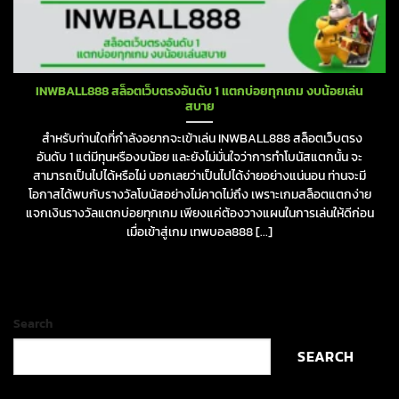
INWBALL888 สล็อตเว็บตรงอันดับ 1 แตกบ่อยทุกเกม งบน้อยเล่น
สบาย
สำหรับท่านใดที่กำลังอยากจะเข้าเล่น INWBALL888 สล็อตเว็บตรง
อันดับ 1 แต่มีทุนหรืองบน้อย และยังไม่มั่นใจว่าการทำโบนัสแตกนั้น จะ
สามารถเป็นไปได้หรือไม่ บอกเลยว่าเป็นไปได้ง่ายอย่างแน่นอน ท่านจะมี
โอกาสได้พบกับรางวัลโบนัสอย่างไม่คาดไม่ถึง เพราะเกมสล็อตแตกง่าย
แจกเงินรางวัลแตกบ่อยทุกเกม เพียงแค่ต้องวางแผนในการเล่นให้ดีก่อน
เมื่อเข้าสู่เกม เทพบอล888 [...]
Search
SEARCH