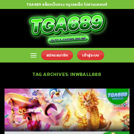
Skip
TGA689 สล็อตเว็บตรง ทรูวอลเล็ต ไม่ผ่านเอเยนต์
to
content
สมัครสมาชิก
เข้าสู่ระบบ
TAG ARCHIVES:
INWBALL888