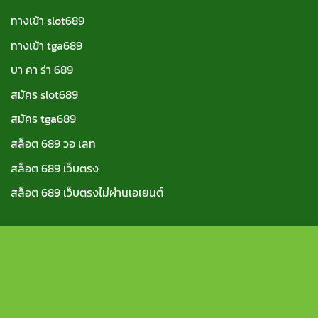
ทางเข้า slot689
ทางเข้า tga689
บา คา ร่า 689
สมัคร slot689
สมัคร tga689
สล็อต 689 วอ เลท
สล็อต 689 เว็บตรง
สล็อต 689 เว็บตรงไม่ผ่านเอเยนต์
https://tga689z.com
https://tga689z.co
https://tga689z.xyz
https://rico689.com
https://g2g-cash.org
https://g2g-cash.co
https://pg15k.bet
https://pg15k.me
https://pg15k.xyz
https://pg15k.co
https://pg15k.net
https://pgbet15k.com
https://pg15k.bet
https://pg15k.me
https://pg15k.xyz