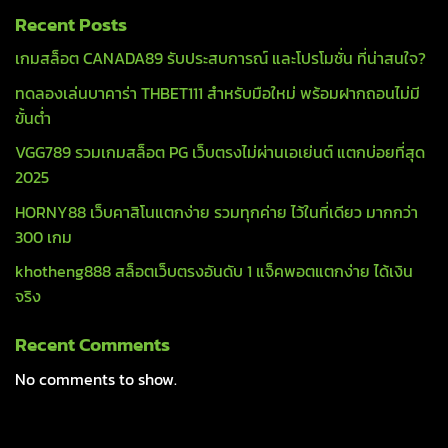
Recent Posts
เกมสล็อต CANADA89 รับประสบการณ์ และโปรโมชั่น ที่น่าสนใจ?
ทดลองเล่นบาคาร่า THBET111 สำหรับมือใหม่ พร้อมฝากถอนไม่มี
ขั้นต่ำ
VGG789 รวมเกมสล็อต PG เว็บตรงไม่ผ่านเอเย่นต์ แตกบ่อยที่สุด
2025
HORNY88 เว็บคาสิโนแตกง่าย รวมทุกค่าย ไว้ในที่เดียว มากกว่า
300 เกม
khotheng888 สล็อตเว็บตรงอันดับ 1 แจ็คพอตแตกง่าย ได้เงิน
จริง
Recent Comments
No comments to show.