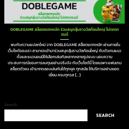
DOBLEGAME สล็อตแตกหนัก ร่วมสนุกลุ้นรางวัลก้อนใหญ่ ไม่ตกเท
รนด์
พบกับความแปลกใหม่ จาก DOBLEGAME สล็อตแตกหนัก ผ่านภายใน
เว็บไซต์ของเรา สามารถเข้ามาร่วมสนุกลุ้นรางวัลก้อนใหญ่ กับตัวเกมแนว
ตั้งและแนวนอนมีให้เลือกเล่นกันหลากหลายรูปแบบ มอบความ
ประสบการณ์ของการลงทุนอย่างจริงจัง กับเว็บไซต์นี้ โดยเฉพาะแฟนเกม
สล็อตตัวยง เข้ามาทดลองเล่นกันได้ทุกยุค ทุกสมัย ให้บริการอย่างยอด
เยี่ยม ครบทุกรส [...]
Search
SEARCH