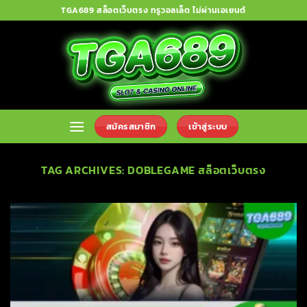
Skip
TGA689 สล็อตเว็บตรง ทรูวอลเล็ต ไม่ผ่านเอเยนต์
to
content
สมัครสมาชิก
เข้าสู่ระบบ
TAG ARCHIVES:
DOBLEGAME สล็อตเว็บตรง