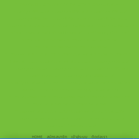
https://pg15k.co
https://tga1168.com/
https://tgabet.xyz/
http://tga789.com/
https://tga1168.net/
https://tga1168.top/
https://tga1168.life/
https://678xbet.net/
https://678xbet.co
https://ans-allstars.com/
https://rico168.net/
https://rico168.com/
https://one5bet.net/
https://one5bet.co/
https://tga199.com/
https://reborn789.net/
https://true-walletslot.net
https://reborn789.me/
https://jazz55.net/
https://walletslottrue.com
https://true-walletslot.net
https://slot-
freecredit.top
https://true-walletslot.com
https://jazz55.top/
https://jazz-55.co/
https://jazz-55.com/
https://jazz-55.net/
https://jazz55.co/
https://g2gbetvip888.com/
https://g2gbetwallet.com/
https://g2gbetwallet.net/
https://xn-
-82ca8bbo3nc4a9d.com/
https://g2gbetwallet.co/
https://tga689.com
https://tga689.me/
https://tgabet689.com
https://tgabet689.net/
https://tgabet689.co
https://walletslottrue.com/
https://wallet-slottrue.com/
https://true-walletslot.net/
https://true-walletslot.com/
https://slot-freecredit.top/
HOME
สมัครสมาชิก
เข้าสู่ระบบ
ติดต่อเรา