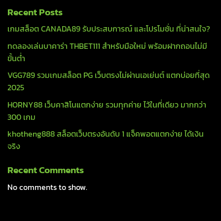
Recent Posts
เกมสล็อต CANADA89 รับประสบการณ์ และโปรโมชั่น ที่น่าสนใจ?
ทดลองเล่นบาคาร่า THBET111 สำหรับมือใหม่ พร้อมฝากถอนไม่มี
ขั้นต่ำ
VGG789 รวมเกมสล็อต PG เว็บตรงไม่ผ่านเอเย่นต์ แตกบ่อยที่สุด
2025
HORNY88 เว็บคาสิโนแตกง่าย รวมทุกค่าย ไว้ในที่เดียว มากกว่า
300 เกม
khotheng888 สล็อตเว็บตรงอันดับ 1 แจ็คพอตแตกง่าย ได้เงิน
จริง
Recent Comments
No comments to show.