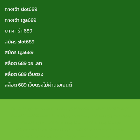
ทางเข้า slot689
ทางเข้า tga689
บา คา ร่า 689
สมัคร slot689
สมัคร tga689
สล็อต 689 วอ เลท
สล็อต 689 เว็บตรง
สล็อต 689 เว็บตรงไม่ผ่านเอเยนต์
https://tga689z.com
https://tga689z.co
https://tga689z.xyz
https://rico689.com
https://g2g-cash.org
https://g2g-cash.co
https://pg15k.bet
https://pg15k.me
https://pg15k.xyz
https://pg15k.co
https://pg15k.net
https://pgbet15k.com
https://pg15k.bet
https://pg15k.me
https://pg15k.xyz