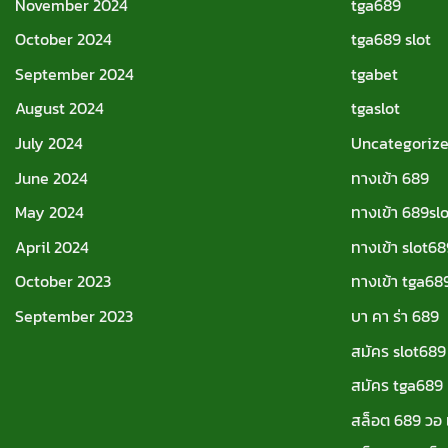
November 2024
tga689
October 2024
tga689 slot
September 2024
tgabet
August 2024
tgaslot
July 2024
Uncategoriz
June 2024
ทางเข้า 689
May 2024
ทางเข้า 689sl
April 2024
ทางเข้า slot6
October 2023
ทางเข้า tga68
September 2023
บา คา ร่า 689
สมัคร slot689
สมัคร tga689
สล็อต 689 วอ