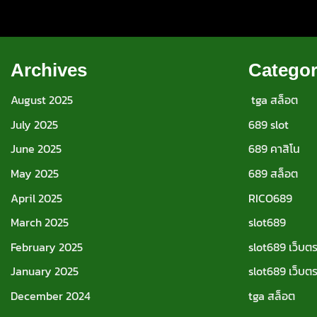
Archives
Categor
August 2025
tga สล็อต
July 2025
689 slot
June 2025
689 คาสิโน
May 2025
689 สล็อต
April 2025
RICO689
March 2025
slot689
February 2025
slot689 เว็บต
January 2025
slot689 เว็บตร
December 2024
tga สล็อต