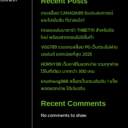
Recent Posts
แตกง่าย มา
เกมสล็อต CANADA89 รับประสบการณ์
และโปรโมชั่น ที่น่าสนใจ?
ทดลองเล่นบาคาร่า THBET111 สำหรับมือ
ใหม่ พร้อมฝากถอนไม่มีขั้นต่ำ
VGG789 รวมเกมสล็อต PG เว็บตรงไม่ผ่าน
เอเย่นต์ แตกบ่อยที่สุด 2025
HORNY88 เว็บคาสิโนแตกง่าย รวมทุกค่าย
ไว้ในที่เดียว มากกว่า 300 เกม
khotheng888 สล็อตเว็บตรงอันดับ 1 แจ็ค
พอตแตกง่าย ได้เงินจริง
Recent Comments
No comments to show.