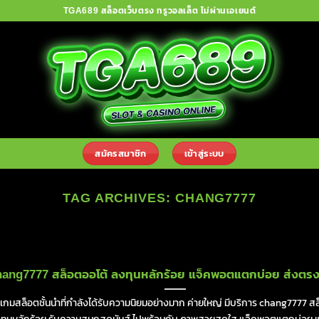
TGA689 สล็อตเว็บตรง ทรูวอลเล็ต ไม่ผ่านเอเยนต์
สมัครสมาชิก
เข้าสู่ระบบ
TAG ARCHIVES:
CHANG7777
hang7777 สล็อตออโต้ ลงทุนหลักร้อย แจ็คพอตแตกบ่อย ส่งตร
เกมสล็อตชั้นนำที่กำลังได้รับความนิยมอย่างมาก ค่ายใหญ่ มีบริการ chang7777 ส