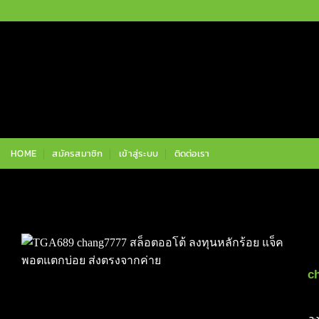
Skip
to
content
HOME
สมัครสมาชิก
เข้าสู่ระบบ
ติดต่อเรา
c