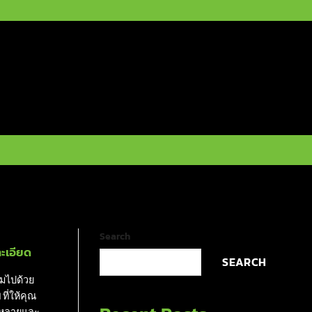
Search
ะเอียด
SEARCH
็มไปด้วย
ที่ให้คุณ