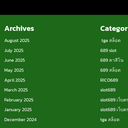
Archives
Categor
August 2025
tga สล็อต
July 2025
689 slot
June 2025
689 คาสิโน
May 2025
689 สล็อต
April 2025
RICO689
March 2025
slot689
February 2025
slot689 เว็บต
January 2025
slot689 เว็บต
December 2024
tga สล็อต