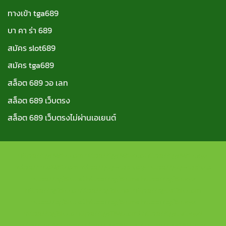
ทางเข้า tga689
บา คา ร่า 689
สมัคร slot689
สมัคร tga689
สล็อต 689 วอ เลท
สล็อต 689 เว็บตรง
สล็อต 689 เว็บตรงไม่ผ่านเอเยนต์
https://tga689z.com
https://tga689z.co
https://tga689z.xyz
https://rico689.com
https://g2g-cash.org
https://g2g-cash.co
https://pg15k.bet
https://pg15k.me
https://pg15k.xyz
https://pg15k.co
https://pg15k.net
https://pgbet15k.com
https://pg15k.bet
https://pg15k.me
https://pg15k.xyz
https://pg15k.co
https://tga1168.com/
https://tgabet.xyz/
http://tga789.com/
https://tga1168.net/
https://tga1168.top/