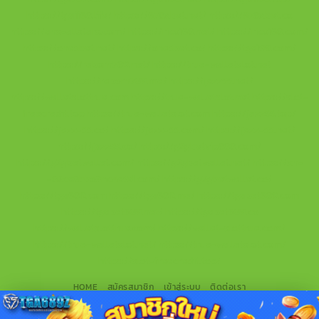
https://tga1168.life/
https://678xbet.net/
https://678xbet.co
https://ans-allstars.com/
https://rico168.net/
https://rico168.com/
https://one5bet.net/
https://one5bet.co/
https://tga199.com/
https://reborn789.net/
https://true-walletslot.net
https://reborn789.me/
https://jazz55.net/
https://walletslottrue.com
https://true-walletslot.net
https://slot-
freecredit.top
https://true-walletslot.com
https://jazz55.top/
https://jazz-55.co/
https://jazz-55.com/
https://jazz-55.net/
https://jazz55.co/
https://g2gbetvip888.com/
https://g2gbetwallet.com/
https://g2gbetwallet.net/
https://xn-
-82ca8bbo3nc4a9d.com/
https://g2gbetwallet.co/
https://tga689.com
https://tga689.me/
https://tgabet689.com
https://tgabet689.net/
https://tgabet689.co
https://walletslottrue.com/
https://wallet-slottrue.com/
https://true-walletslot.net/
https://true-walletslot.com/
https://slot-freecredit.top/
HOME
สมัครสมาชิก
เข้าสู่ระบบ
ติดต่อเรา
Copyright 2026 ©
TGA689