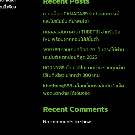
Recent Posts
ที่ได้เข้า
นี้ เพียง
เกมสล็อต CANADA89 รับประสบการณ์
และโปรโมชั่น ที่น่าสนใจ?
ทดลองเล่นบาคาร่า THBET111 สำหรับมือ
ใหม่ พร้อมฝากถอนไม่มีขั้นต่ำ
VGG789 รวมเกมสล็อต PG เว็บตรงไม่ผ่าน
เอเย่นต์ แตกบ่อยที่สุด 2025
HORNY88 เว็บคาสิโนแตกง่าย รวมทุกค่าย
ไว้ในที่เดียว มากกว่า 300 เกม
khotheng888 สล็อตเว็บตรงอันดับ 1 แจ็ค
พอตแตกง่าย ได้เงินจริง
Recent Comments
No comments to show.