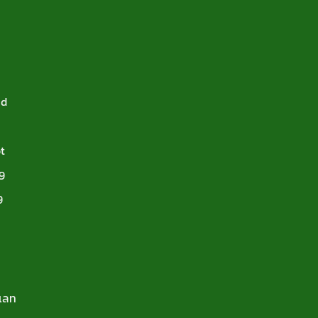
ed
ot
89
9
 เลท