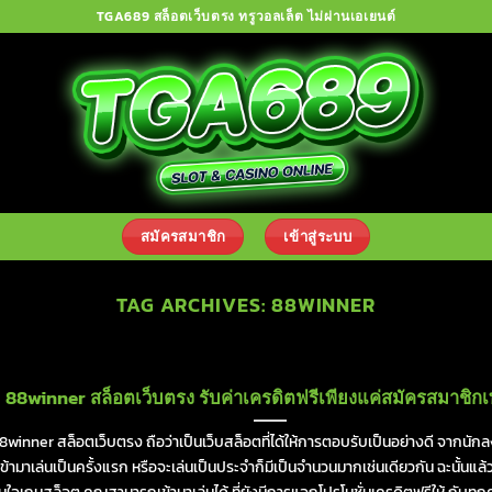
TGA689 สล็อตเว็บตรง ทรูวอลเล็ต ไม่ผ่านเอเยนต์
สมัครสมาชิก
เข้าสู่ระบบ
TAG ARCHIVES:
88WINNER
88winner สล็อตเว็บตรง รับค่าเครดิตฟรีเพียงแค่สมัครสมาชิกเท
winner สล็อตเว็บตรง ถือว่าเป็นเว็บสล็อตที่ได้ให้การตอบรับเป็นอย่างดี จากนักลง
เข้ามาเล่นเป็นครั้งแรก หรือจะเล่นเป็นประจำก็มีเป็นจำนวนมากเช่นเดียวกัน ฉะนั้นแ