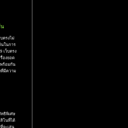
์น
็บตรงไม่
ต้นในการ
9 เว็บตรง
รื่องยอด
ปพร้อมกัน
ตที่มีความ
ิทธิพิเศษ
ิโนที่ได้
ที่จะเล่น