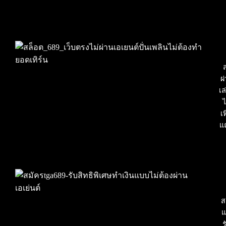
ส
ผ
เล
ไ
เ
แถ
ส
แ
ร