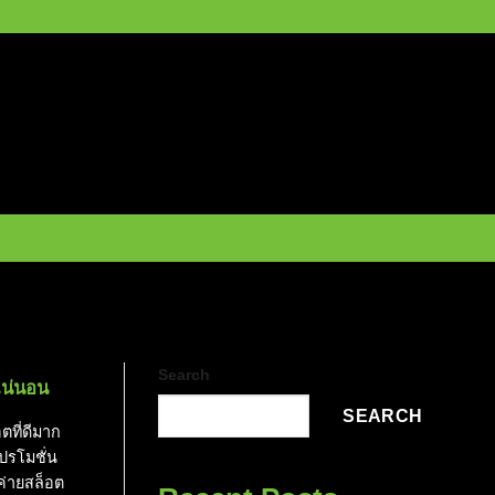
Search
แน่นอน
SEARCH
ที่ดีมาก
โปรโมชั่น
ค่ายสล็อต