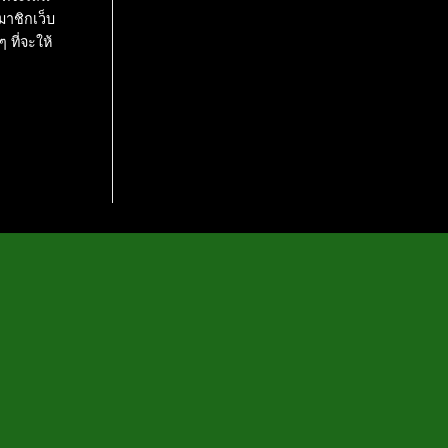
มาชิกเว็บ
 ที่จะให้