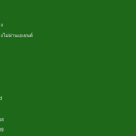
รง
รงไม่ผ่านเอเยนต์
d
ot
89