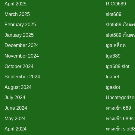
April 2025
RICO689
March 2025
slot689
February 2025
slot689 เว็บต
January 2025
slot689 เว็บต
December 2024
tga สล็อต
November 2024
tga689
October 2024
tga689 slot
September 2024
tgabet
August 2024
tgaslot
July 2024
Uncategorize
June 2024
ทางเข้า 689
May 2024
ทางเข้า 689sl
April 2024
ทางเข้า slot6