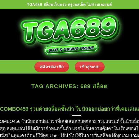
TGA689 สล็อตเว็บตรง ทรูวอลเล็ต ไม่ผ่านเอเยนต์
สมัครสมาชิก
เข้าสู่ระบบ
TAG ARCHIVES:
689 สล็อต
COMBO456 รวมค่ายสล็อตชั้นนำ โบนัสออกบ่อยกว่าที่เคยเล่น
OMBO456 โบนัสออกบ่อยกว่าที่เคยเล่นครบทุกค่าย รวมแบรนด์ชั้นนำสล็อต
ี่สุด ลงทุนเล่นได้ไม่มีการกำหนดขั้นต่ำ แจกไม่อั้นความคุ้มค่าในเรื่องของ
นัสเงินทุนเครดิตฟรีให้ทุก User ได้นำไปใช้ในการปั่นสล็อตได้ทุกเกม รวม