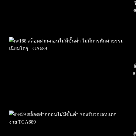
ช
สิ
ส
ส