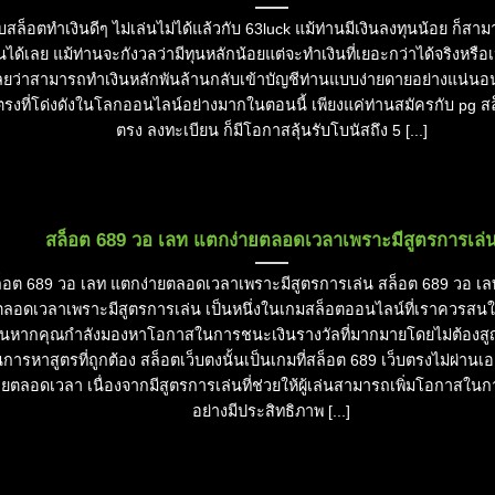
็บสล็อตทำเงินดีๆ ไม่เล่นไม่ได้แล้วกับ 63luck แม้ท่านมีเงินลงทุนน้อย ก็สา
นได้เลย แม้ท่านจะกังวลว่ามีทุนหลักน้อยแต่จะทำเงินที่เยอะกว่าได้จริงหรือ
ลยว่าสามารถทำเงินหลักพันล้านกลับเข้าบัญชีท่านแบบง่ายดายอย่างแน่นอน
ตรงที่โด่งดังในโลกออนไลน์อย่างมากในตอนนี้ เพียงแค่ท่านสมัครกับ pg สล
ตรง ลงทะเบียน ก็มีโอกาสลุ้นรับโบนัสถึง 5 [...]
สล็อต 689 วอ เลท แตกง่ายตลอดเวลาเพราะมีสูตรการเล่
็อต 689 วอ เลท แตกง่ายตลอดเวลาเพราะมีสูตรการเล่น สล็อต 689 วอ เล
ตลอดเวลาเพราะมีสูตรการเล่น เป็นหนึ่งในเกมสล็อตออนไลน์ที่เราควรสน
่นหากคุณกำลังมองหาโอกาสในการชนะเงินรางวัลที่มากมายโดยไม่ต้องสู
การหาสูตรที่ถูกต้อง สล็อตเว็บตงนั้นเป็นเกมที่สล็อต 689 เว็บตรงไม่ผ่านเ
ายตลอดเวลา เนื่องจากมีสูตรการเล่นที่ช่วยให้ผู้เล่นสามารถเพิ่มโอกาสใน
อย่างมีประสิทธิภาพ [...]