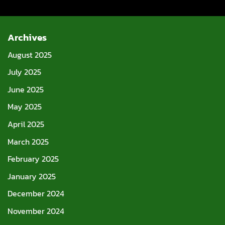
Archives
August 2025
July 2025
June 2025
May 2025
April 2025
March 2025
February 2025
January 2025
December 2024
November 2024