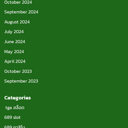
October 2024
September 2024
August 2024
July 2024
June 2024
May 2024
April 2024
October 2023
September 2023
Categories
tga สล็อต
689 slot
689 คาสิโน