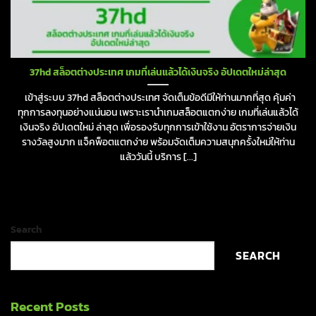
37hd สล็อตต่างประเทศ เกมที่เล่นแล้วได้เงินจริง อัปเดตใหม่ล่าสุด
เข้าสู่ระบบ 37hd สล็อตต่างประเทศ จัดเต็มข้อดีมีให้ท่านมากที่สุด คุ้มค่า
ทุกการลงทุนอย่างแน่นอน เพราะเรานำเกมสล็อตแตกง่าย เกมที่เล่นแล้วได้
เงินจริง อัปเดตใหม่ ล่าสุด เพื่อรองรับทุกการเข้าใช้งาน อัตราการจ่ายเงิน
รางวัลสูงมาก แจ็คพ็อตแตกง่าย พร้อมจัดเต็มความสนุกครั้งใหม่ให้ท่าน
แล้ววันนี้ บริการ [...]
Search
SEARCH
Recent Posts