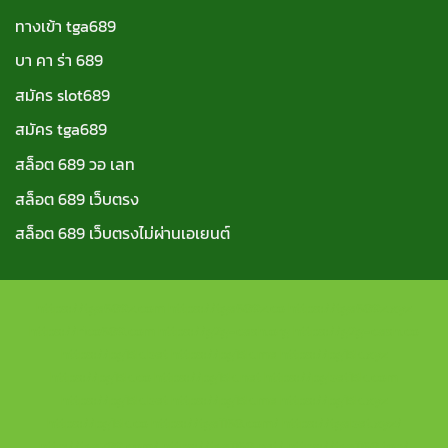
ทางเข้า tga689
บา คา ร่า 689
สมัคร slot689
สมัคร tga689
สล็อต 689 วอ เลท
สล็อต 689 เว็บตรง
สล็อต 689 เว็บตรงไม่ผ่านเอเยนต์
https://tga689z.com
https://tga689z.co
https://tga689z.xyz
https://rico689.com
https://g2g-cash.org
https://g2g-cash.co
https://pg15k.bet
https://pg15k.me
https://pg15k.xyz
https://pg15k.co
https://pg15k.net
https://pgbet15k.com
https://pg15k.bet
https://pg15k.me
https://pg15k.xyz
https://pg15k.co
https://tga1168.com/
https://tgabet.xyz/
http://tga789.com/
https://tga1168.net/
https://tga1168.top/