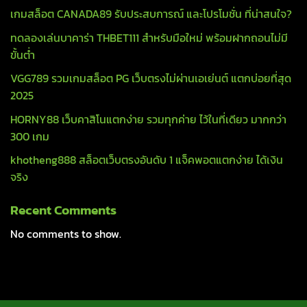
เกมสล็อต CANADA89 รับประสบการณ์ และโปรโมชั่น ที่น่าสนใจ?
ทดลองเล่นบาคาร่า THBET111 สำหรับมือใหม่ พร้อมฝากถอนไม่มี
ขั้นต่ำ
VGG789 รวมเกมสล็อต PG เว็บตรงไม่ผ่านเอเย่นต์ แตกบ่อยที่สุด
2025
HORNY88 เว็บคาสิโนแตกง่าย รวมทุกค่าย ไว้ในที่เดียว มากกว่า
300 เกม
khotheng888 สล็อตเว็บตรงอันดับ 1 แจ็คพอตแตกง่าย ได้เงิน
จริง
Recent Comments
No comments to show.