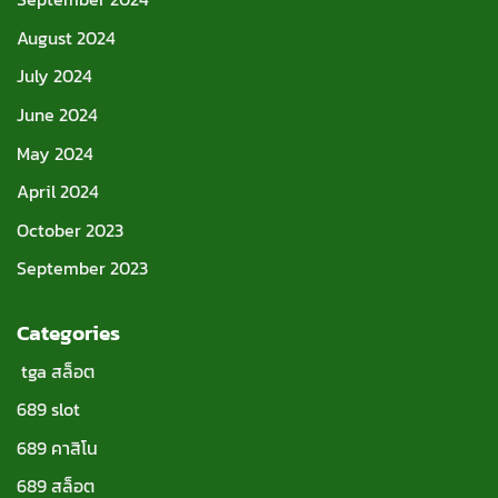
August 2024
July 2024
June 2024
May 2024
April 2024
October 2023
September 2023
Categories
tga สล็อต
689 slot
689 คาสิโน
689 สล็อต