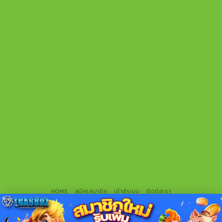
https://tga1168.life/
https://678xbet.net/
https://678xbet.co
https://ans-allstars.com/
https://rico168.net/
https://rico168.com/
https://one5bet.net/
https://one5bet.co/
https://tga199.com/
https://reborn789.net/
https://true-walletslot.net
https://reborn789.me/
https://jazz55.net/
https://walletslottrue.com
https://true-walletslot.net
https://slot-
freecredit.top
https://true-walletslot.com
https://jazz55.top/
https://jazz-55.co/
https://jazz-55.com/
https://jazz-55.net/
https://jazz55.co/
https://g2gbetvip888.com/
https://g2gbetwallet.com/
https://g2gbetwallet.net/
https://xn-
-82ca8bbo3nc4a9d.com/
https://g2gbetwallet.co/
https://tga689.com
https://tga689.me/
https://tgabet689.com
https://tgabet689.net/
https://tgabet689.co
https://walletslottrue.com/
https://wallet-slottrue.com/
https://true-walletslot.net/
https://true-walletslot.com/
https://slot-freecredit.top/
HOME
สมัครสมาชิก
เข้าสู่ระบบ
ติดต่อเรา
Copyright 2026 ©
TGA689