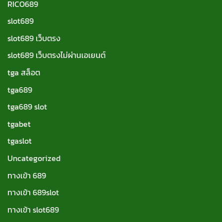
RICO689
slot689
slot689 เว็บตรง
slot689 เว็บตรงไม่ผ่านเอเยนต์
tga สล็อต
tga689
tga689 slot
tgabet
tgaslot
Uncategorized
ทางเข้า 689
ทางเข้า 689slot
ทางเข้า slot689