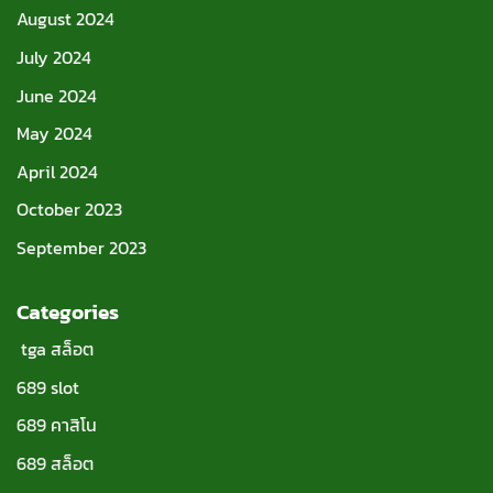
August 2024
July 2024
June 2024
May 2024
April 2024
October 2023
September 2023
Categories
tga สล็อต
689 slot
689 คาสิโน
689 สล็อต