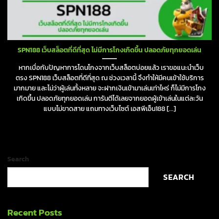
SPN188 เว็บสล็อตที่ดีที่สุด ไม่มีการโกงเกิดขึ้น ปลอดภัยทุกยอดเล่น
หากเบื่อกับปัญหาการโดนโกงจากเว็บสล็อตบ่อยแล้ว เราขอแนะนำเว็บ
ตรง SPN188 เว็บสล็อตที่ดีที่สุด ณ ช่วงเวลานี้ จึงทำให้มีคนเข้าใช้บริการ
มากมาย และไม่ว่าผู้เล่นทั้งหลาย จะฝากเงินเข้ามาเล่นเท่าไหร่ ก็ไม่มีการโกง
เกิดขึ้น ปลอดภัยทุกยอดเล่น การันตีได้เลยจากยอดผู้เข้าเล่นในแต่ละวัน
แบบไม่ขาดสาย แถมทางเว็บไซต์ เอสพีเอ็น188 [...]
Search
SEARCH
Recent Posts