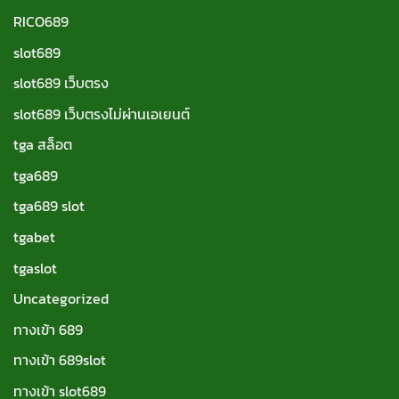
RICO689
slot689
slot689 เว็บตรง
slot689 เว็บตรงไม่ผ่านเอเยนต์
tga สล็อต
tga689
tga689 slot
tgabet
tgaslot
Uncategorized
ทางเข้า 689
ทางเข้า 689slot
ทางเข้า slot689