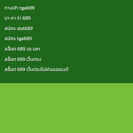
ทางเข้า tga689
บา คา ร่า 689
สมัคร slot689
สมัคร tga689
สล็อต 689 วอ เลท
สล็อต 689 เว็บตรง
สล็อต 689 เว็บตรงไม่ผ่านเอเยนต์
https://tga689z.com
https://tga689z.co
https://tga689z.xyz
https://rico689.com
https://g2g-cash.org
https://g2g-cash.co
https://pg15k.bet
https://pg15k.me
https://pg15k.xyz
https://pg15k.co
https://pg15k.net
https://pgbet15k.com
https://pg15k.bet
https://pg15k.me
https://pg15k.xyz
https://pg15k.co
https://tga1168.com/
https://tgabet.xyz/
http://tga789.com/
https://tga1168.net/
https://tga1168.top/