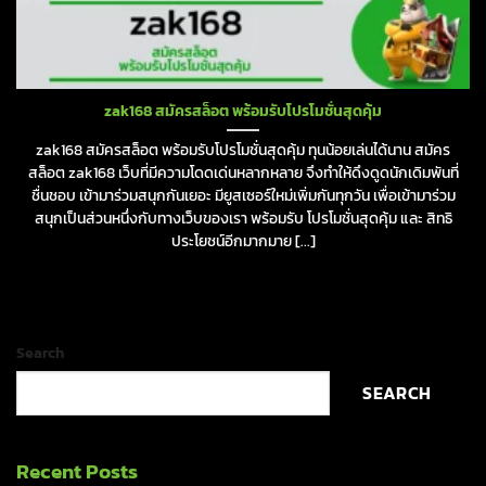
zak168 สมัครสล็อต พร้อมรับโปรโมชั่นสุดคุ้ม
zak168 สมัครสล็อต พร้อมรับโปรโมชั่นสุดคุ้ม ทุนน้อยเล่นได้นาน สมัคร
สล็อต zak168 เว็บที่มีความโดดเด่นหลากหลาย จึงทำให้ดึงดูดนักเดิมพันที่
ชื่นชอบ เข้ามาร่วมสนุกกันเยอะ มียูสเซอร์ใหม่เพิ่มกันทุกวัน เพื่อเข้ามาร่วม
สนุกเป็นส่วนหนึ่งกับทางเว็บของเรา พร้อมรับ โปรโมชั่นสุดคุ้ม และ สิทธิ
ประโยชน์อีกมากมาย [...]
Search
SEARCH
Recent Posts