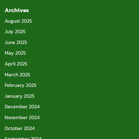
Archives
August 2025
July 2025
June 2025
May 2025
April 2025
March 2025
February 2025
January 2025
December 2024
November 2024
October 2024
September 2024