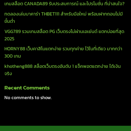
เกมสล็อต CANADA89 รับประสบการณ์ และโปรโมชั่น ที่น่าสนใจ?
ทดลองเล่นบาคาร่า THBET111 สำหรับมือใหม่ พร้อมฝากถอนไม่มี
ขั้นต่ำ
VGG789 รวมเกมสล็อต PG เว็บตรงไม่ผ่านเอเย่นต์ แตกบ่อยที่สุด
2025
HORNY88 เว็บคาสิโนแตกง่าย รวมทุกค่าย ไว้ในที่เดียว มากกว่า
300 เกม
khotheng888 สล็อตเว็บตรงอันดับ 1 แจ็คพอตแตกง่าย ได้เงิน
จริง
Recent Comments
No comments to show.