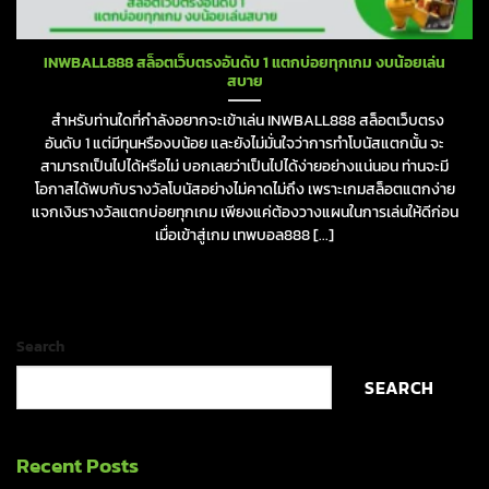
INWBALL888 สล็อตเว็บตรงอันดับ 1 แตกบ่อยทุกเกม งบน้อยเล่น
สบาย
สำหรับท่านใดที่กำลังอยากจะเข้าเล่น INWBALL888 สล็อตเว็บตรง
อันดับ 1 แต่มีทุนหรืองบน้อย และยังไม่มั่นใจว่าการทำโบนัสแตกนั้น จะ
สามารถเป็นไปได้หรือไม่ บอกเลยว่าเป็นไปได้ง่ายอย่างแน่นอน ท่านจะมี
โอกาสได้พบกับรางวัลโบนัสอย่างไม่คาดไม่ถึง เพราะเกมสล็อตแตกง่าย
แจกเงินรางวัลแตกบ่อยทุกเกม เพียงแค่ต้องวางแผนในการเล่นให้ดีก่อน
เมื่อเข้าสู่เกม เทพบอล888 [...]
Search
SEARCH
Recent Posts