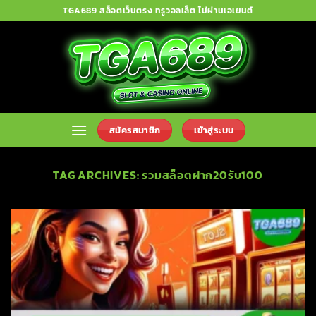
Skip
TGA689 สล็อตเว็บตรง ทรูวอลเล็ต ไม่ผ่านเอเยนต์
to
content
สมัครสมาชิก
เข้าสู่ระบบ
TAG ARCHIVES:
รวมสล็อตฝาก20รับ100