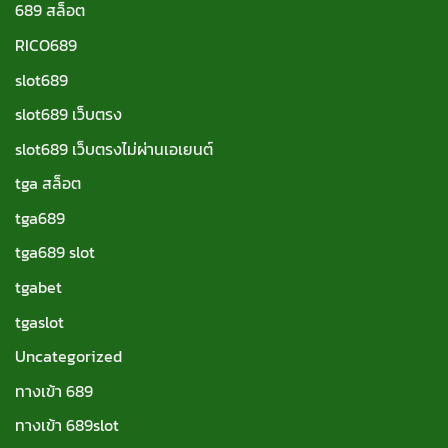
689 สล็อต
RICO689
slot689
slot689 เว็บตรง
slot689 เว็บตรงไม่ผ่านเอเยนต์
tga สล็อต
tga689
tga689 slot
tgabet
tgaslot
Uncategorized
ทางเข้า 689
ทางเข้า 689slot