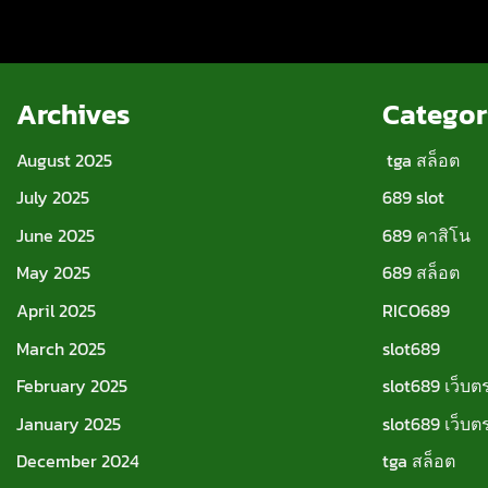
Archives
Categor
August 2025
tga สล็อต
July 2025
689 slot
June 2025
689 คาสิโน
May 2025
689 สล็อต
April 2025
RICO689
March 2025
slot689
February 2025
slot689 เว็บต
January 2025
slot689 เว็บต
December 2024
tga สล็อต