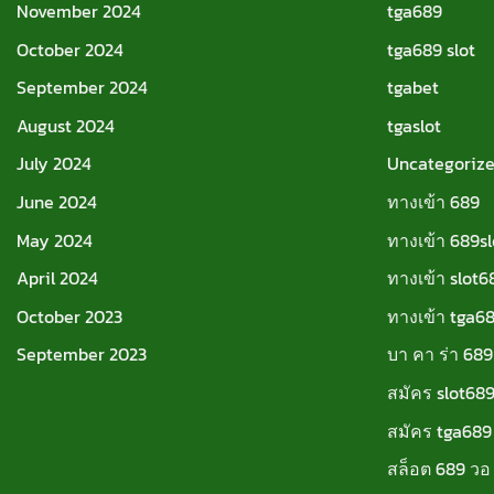
November 2024
tga689
October 2024
tga689 slot
September 2024
tgabet
August 2024
tgaslot
July 2024
Uncategoriz
June 2024
ทางเข้า 689
May 2024
ทางเข้า 689sl
April 2024
ทางเข้า slot6
October 2023
ทางเข้า tga6
September 2023
บา คา ร่า 689
สมัคร slot68
สมัคร tga689
สล็อต 689 วอ