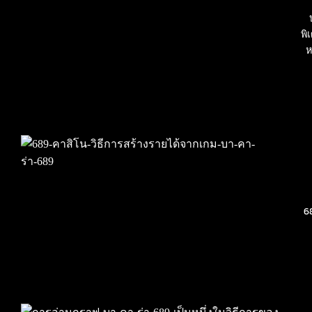
พิ
ห
6