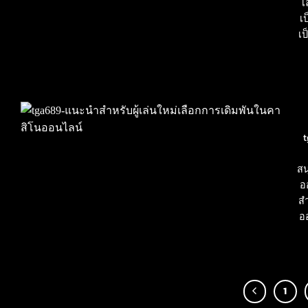
เ
เ
เป
สน
อ
สำ
ออ
1