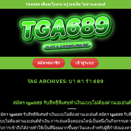
TGA689 สล็อตเว็บตรง ทรูวอลเล็ต ไม่ผ่านเอเยนต์
สมัครสมาชิก
เข้าสู่ระบบ
TAG ARCHIVES:
บา คา ร่า 689
สมัคร tga689 รับสิทธิพิเศษทำเงินแบบไม่ต้องผ่านเอเย่นต์
มัคร tga689 รับสิทธิพิเศษทำเงินแบบไม่ต้องผ่านเอเย่นต์ สมัคร tga689 รับส
บบไม่ต้องผ่านเอเย่นต์ทำเงิน การเล่นสล็อตออนไลน์เป็นหนึ่งในกิจกรรมคาสิ
ับการเข้าถึงได้ง่ายทำให้เป็นที่นิยมมากขึ้นทุกวันและสำหรับผู้ที่กำลังมองหา