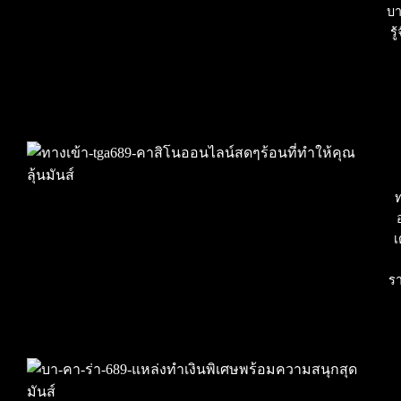
บา
ร
ท
เ
รา