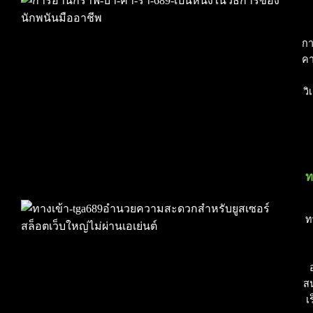
กา
คา
วิ
ท
ท
สน
เ