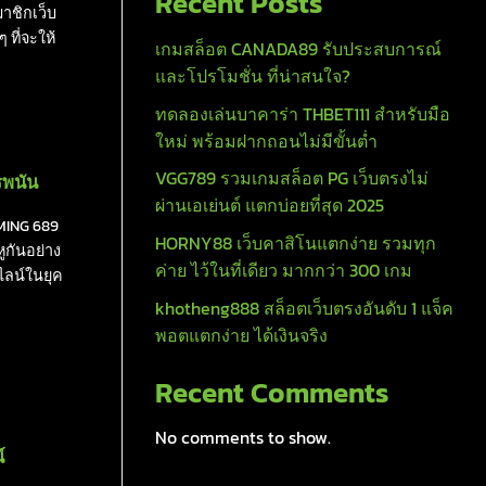
Recent Posts
มาชิกเว็บ
 ที่จะให้
เกมสล็อต CANADA89 รับประสบการณ์
และโปรโมชั่น ที่น่าสนใจ?
ทดลองเล่นบาคาร่า THBET111 สำหรับมือ
ใหม่ พร้อมฝากถอนไม่มีขั้นต่ำ
VGG789 รวมเกมสล็อต PG เว็บตรงไม่
รพนัน
ผ่านเอเย่นต์ แตกบ่อยที่สุด 2025
MING 689
HORNY88 เว็บคาสิโนแตกง่าย รวมทุก
ูกันอย่าง
ค่าย ไว้ในที่เดียว มากกว่า 300 เกม
ไลน์ในยุค
khotheng888 สล็อตเว็บตรงอันดับ 1 แจ็ค
พอตแตกง่าย ได้เงินจริง
Recent Comments
No comments to show.
์