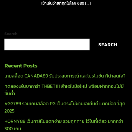
เข้าเล่นง่ายที่สุดในโลก 689 [...]
Search
SEARCH
Recent Posts
เกมสล็อต CANADA89 รับประสบการณ์ และโปรโมชั่น ที่น่าสนใจ?
ทดลองเล่นบาคาร่า THBET111 สำหรับมือใหม่ พร้อมฝากถอนไม่มี
ขั้นต่ำ
VGG789 รวมเกมสล็อต PG เว็บตรงไม่ผ่านเอเย่นต์ แตกบ่อยที่สุด
2025
HORNY88 เว็บคาสิโนแตกง่าย รวมทุกค่าย ไว้ในที่เดียว มากกว่า
300 เกม