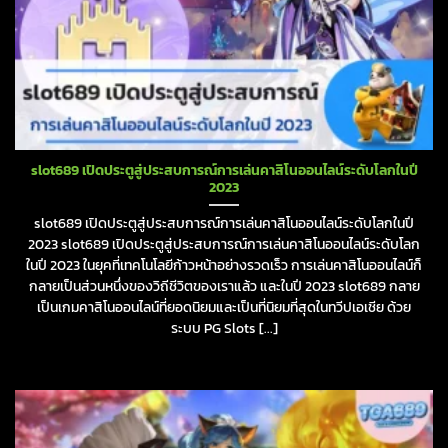
slot689 เปิดประตูสู่ประสบการณ์การเล่นคาสิโนออนไลน์ระดับโลกในปี
2023
slot689 เปิดประตูสู่ประสบการณ์การเล่นคาสิโนออนไลน์ระดับโลกในปี
2023 slot689 เปิดประตูสู่ประสบการณ์การเล่นคาสิโนออนไลน์ระดับโลก
ในปี 2023 ในยุคที่เทคโนโลยีก้าวหน้าอย่างรวดเร็ว การเล่นคาสิโนออนไลน์ก็
กลายเป็นส่วนหนึ่งของวิถีชีวิตของเราแล้ว และในปี 2023 slot689 กลาย
เป็นเกมคาสิโนออนไลน์ที่ยอดนิยมและเป็นที่นิยมที่สุดในทวีปเอเชีย ด้วย
ระบบ PG Slots [...]