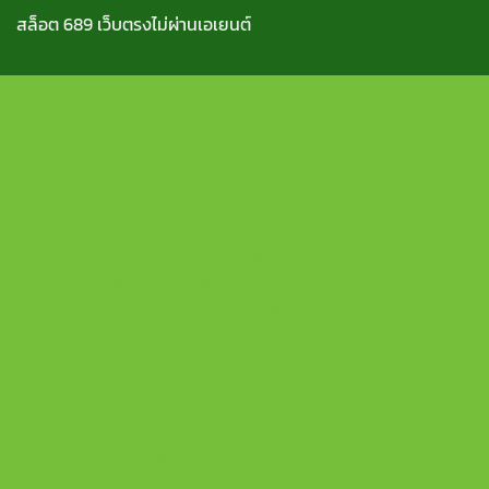
สล็อต 689 เว็บตรงไม่ผ่านเอเยนต์
https://tga689z.com
https://tga689z.co
https://tga689z.xyz
https://rico689.com
https://g2g-cash.org
https://g2g-cash.co
https://pg15k.bet
https://pg15k.me
https://pg15k.xyz
https://pg15k.co
https://pg15k.net
https://pgbet15k.com
https://pg15k.bet
https://pg15k.me
https://pg15k.xyz
https://pg15k.co
https://tga1168.com/
https://tgabet.xyz/
http://tga789.com/
https://tga1168.net/
https://tga1168.top/
https://tga1168.life/
https://678xbet.net/
https://678xbet.co
https://ans-allstars.com/
https://rico168.net/
https://rico168.com/
https://one5bet.net/
https://one5bet.co/
https://tga199.com/
https://reborn789.net/
https://true-walletslot.net
https://reborn789.me/
https://jazz55.net/
https://walletslottrue.com
https://true-walletslot.net
https://slot-
freecredit.top
https://true-walletslot.com
https://jazz55.top/
https://jazz-55.co/
https://jazz-55.com/
https://jazz-55.net/
https://jazz55.co/
https://g2gbetvip888.com/