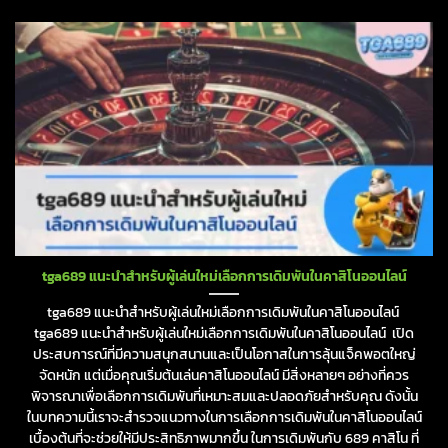
tga689 แนะนำสำหรับผู้เล่นใหม่เลือกการเดิมพันในคาสิโนออนไลน์
tga689 แนะนำสำหรับผู้เล่นใหม่เลือกการเดิมพันในคาสิโนออนไลน์
tga689 แนะนำสำหรับผู้เล่นใหม่เลือกการเดิมพันในคาสิโนออนไลน์ เปิด
ประสบการณ์ที่มีความสนุกสนานและเป็นโอกาสในการลุ้นแจ็คพอตใหญ่
จัดหนัก แต่เมื่อคุณเริ่มต้นเล่นคาสิโนออนไลน์ มีสิ่งหลายๆ อย่างที่ควร
พิจารณาเพื่อเลือกการเดิมพันที่เหมาะสมและปลอดภัยสำหรับคุณ ดังนั้น
ในบทความนี้เราจะสำรวจแนวทางในการเลือกการเดิมพันในคาสิโนออนไลน์
เบื้องต้นที่จะช่วยให้มีประสิทธิภาพมากขึ้น ในการเดิมพันกับ 689 คาสิโน ที่