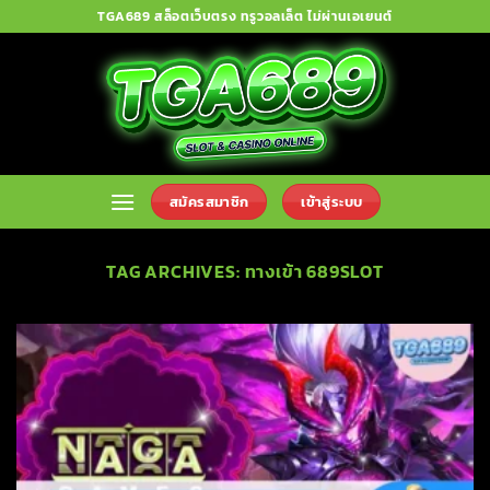
Skip
TGA689 สล็อตเว็บตรง ทรูวอลเล็ต ไม่ผ่านเอเยนต์
to
content
สมัครสมาชิก
เข้าสู่ระบบ
TAG ARCHIVES:
ทางเข้า 689SLOT