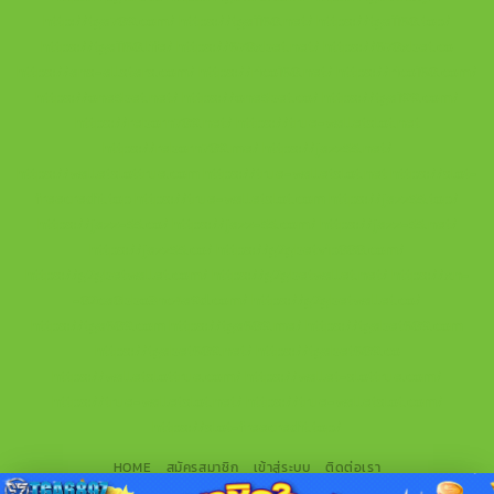
http://tga789.com/
https://tga1168.net/
https://tga1168.top/
https://tga1168.life/
https://678xbet.net/
https://678xbet.co
https://ans-allstars.com/
https://rico168.net/
https://rico168.com/
https://one5bet.net/
https://one5bet.co/
https://tga199.com/
https://reborn789.net/
https://true-walletslot.net
https://reborn789.me/
https://jazz55.net/
https://walletslottrue.com
https://true-walletslot.net
https://slot-
freecredit.top
https://true-walletslot.com
https://jazz55.top/
https://jazz-55.co/
https://jazz-55.com/
https://jazz-55.net/
https://jazz55.co/
https://g2gbetvip888.com/
https://g2gbetwallet.com/
https://g2gbetwallet.net/
https://xn-
-82ca8bbo3nc4a9d.com/
https://g2gbetwallet.co/
https://tga689.com
https://tga689.me/
https://tgabet689.com
https://tgabet689.net/
https://tgabet689.co
https://walletslottrue.com/
https://wallet-slottrue.com/
https://true-walletslot.net/
https://true-walletslot.com/
https://slot-freecredit.top/
HOME
สมัครสมาชิก
เข้าสู่ระบบ
ติดต่อเรา