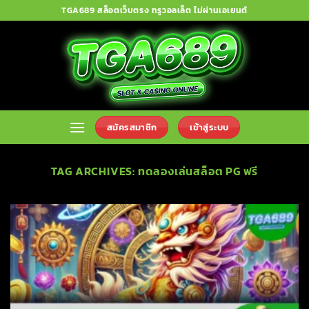
Skip
TGA689 สล็อตเว็บตรง ทรูวอลเล็ต ไม่ผ่านเอเยนต์
to
content
สมัครสมาชิก
เข้าสู่ระบบ
TAG ARCHIVES:
ทดลองเล่นสล็อต PG ฟรี