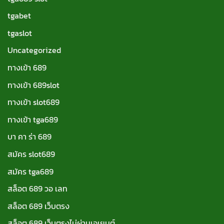
tgabet
tgaslot
Uncategorized
ทางเข้า 689
ทางเข้า 689slot
ทางเข้า slot689
ทางเข้า tga689
บา คา ร่า 689
สมัคร slot689
สมัคร tga689
สล็อต 689 วอ เลท
สล็อต 689 เว็บตรง
สล็อต 689 เว็บตรงไม่ผ่านเอเยนต์